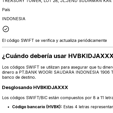
TREASURY TOWER, LOT 28, JL.JEND SUDIRMAN KAV. 5
País
INDONESIA
El código SWIFT se verifica y actualiza periódicamente
¿Cuándo debería usar HVBKIDJAXX
Los códigos SWIFT se utilizan para asegurar que tu diner
dinero a PT.BANK WOORI SAUDARA INDONESIA 1906 TBK en
banco de destino.
Desglosando HVBKIDJAXXX
Los códigos SWIFT/BIC están compuestos por 8 a 11 letra
Código bancario (HVBK):
Estas 4 letras represe