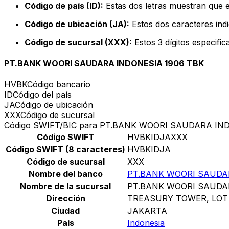
Código de país (ID):
Estas dos letras muestran que e
Código de ubicación (JA):
Estos dos caracteres indi
Código de sucursal (XXX):
Estos 3 dígitos especifi
PT.BANK WOORI SAUDARA INDONESIA 1906 TBK
HVBK
Código bancario
ID
Código del país
JA
Código de ubicación
XXX
Código de sucursal
Código SWIFT/BIC para PT.BANK WOORI SAUDARA IN
Código SWIFT
HVBKIDJAXXX
Código SWIFT (8 caracteres)
HVBKIDJA
Código de sucursal
XXX
Nombre del banco
PT.BANK WOORI SAUDAR
Nombre de la sucursal
PT.BANK WOORI SAUDAR
Dirección
TREASURY TOWER, LOT
Ciudad
JAKARTA
País
Indonesia