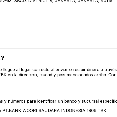
2-53, SBCD, DISTRICT 8, JAKARTA, JAKARTA, 40115
X?
o llegue al lugar correcto al enviar o recibir dinero a tr
 la dirección, ciudad y país mencionados arriba. Confi
s y números para identificar un banco y sucursal específi
ntan PT.BANK WOORI SAUDARA INDONESIA 1906 TBK