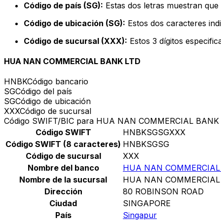
Código de país (SG):
Estas dos letras muestran que 
Código de ubicación (SG):
Estos dos caracteres indi
Código de sucursal (XXX):
Estos 3 dígitos especifi
HUA NAN COMMERCIAL BANK LTD
HNBK
Código bancario
SG
Código del país
SG
Código de ubicación
XXX
Código de sucursal
Código SWIFT/BIC para HUA NAN COMMERCIAL BANK
Código SWIFT
HNBKSGSGXXX
Código SWIFT (8 caracteres)
HNBKSGSG
Código de sucursal
XXX
Nombre del banco
HUA NAN COMMERCIAL
Nombre de la sucursal
HUA NAN COMMERCIAL
Dirección
80 ROBINSON ROAD
Ciudad
SINGAPORE
País
Singapur