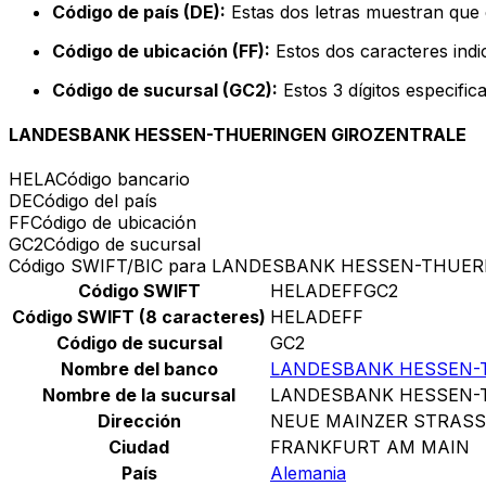
Código de país (DE):
Estas dos letras muestran que 
Código de ubicación (FF):
Estos dos caracteres indic
Código de sucursal (GC2):
Estos 3 dígitos especific
LANDESBANK HESSEN-THUERINGEN GIROZENTRALE
HELA
Código bancario
DE
Código del país
FF
Código de ubicación
GC2
Código de sucursal
Código SWIFT/BIC para LANDESBANK HESSEN-THUE
Código SWIFT
HELADEFFGC2
Código SWIFT (8 caracteres)
HELADEFF
Código de sucursal
GC2
Nombre del banco
LANDESBANK HESSEN-
Nombre de la sucursal
LANDESBANK HESSEN-
Dirección
NEUE MAINZER STRASSE
Ciudad
FRANKFURT AM MAIN
País
Alemania