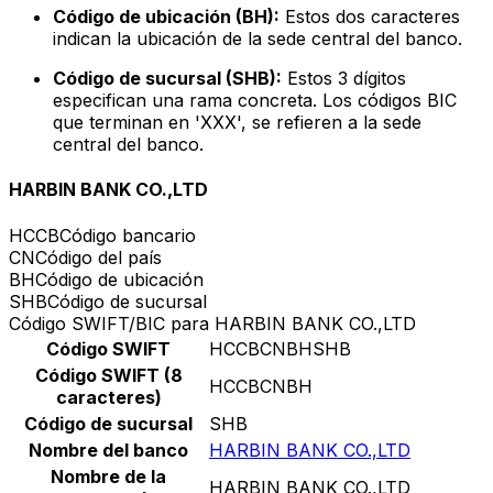
Código de ubicación (BH):
Estos dos caracteres
indican la ubicación de la sede central del banco.
Código de sucursal (SHB):
Estos 3 dígitos
especifican una rama concreta. Los códigos BIC
que terminan en 'XXX', se refieren a la sede
central del banco.
HARBIN BANK CO.,LTD
HCCB
Código bancario
CN
Código del país
BH
Código de ubicación
SHB
Código de sucursal
Código SWIFT/BIC para HARBIN BANK CO.,LTD
Código SWIFT
HCCBCNBHSHB
Código SWIFT (8
HCCBCNBH
caracteres)
Código de sucursal
SHB
Nombre del banco
HARBIN BANK CO.,LTD
Nombre de la
HARBIN BANK CO.,LTD