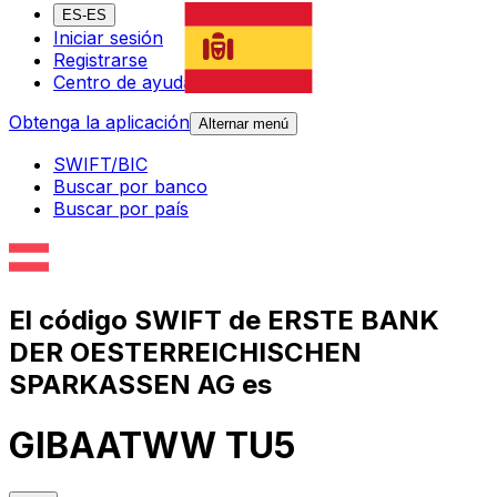
ES-ES
Iniciar sesión
Registrarse
Centro de ayuda
Obtenga la aplicación
Alternar menú
SWIFT/BIC
Buscar por banco
Buscar por país
El código SWIFT de ERSTE BANK
DER OESTERREICHISCHEN
SPARKASSEN AG es
GIBAATWW TU5