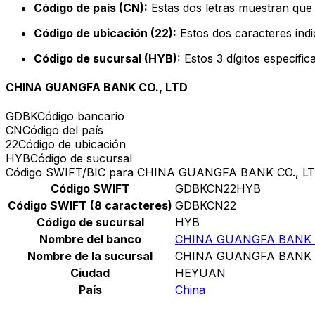
Código de país (CN):
Estas dos letras muestran que 
Código de ubicación (22):
Estos dos caracteres indi
Código de sucursal (HYB):
Estos 3 dígitos especifi
CHINA GUANGFA BANK CO., LTD
GDBK
Código bancario
CN
Código del país
22
Código de ubicación
HYB
Código de sucursal
Código SWIFT/BIC para CHINA GUANGFA BANK CO., L
Código SWIFT
GDBKCN22HYB
Código SWIFT (8 caracteres)
GDBKCN22
Código de sucursal
HYB
Nombre del banco
CHINA GUANGFA BANK C
Nombre de la sucursal
CHINA GUANGFA BANK C
Ciudad
HEYUAN
País
China