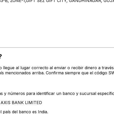
13-B, ZONE-1,GIFT SEZ GIFT CITY, GANDHINAGAR, GUJ
?
o llegue al lugar correcto al enviar o recibir dinero a tr
ís mencionados arriba. Confirma siempre que el código SW
s y números para identificar un banco y sucursal específi
an AXIS BANK LIMITED
 país del banco es India.