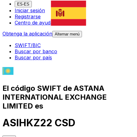
ES-ES
Iniciar sesión
Registrarse
Centro de ayuda
Obtenga la aplicación
Alternar menú
SWIFT/BIC
Buscar por banco
Buscar por país
El código SWIFT de ASTANA
INTERNATIONAL EXCHANGE
LIMITED es
ASIHKZ22 CSD