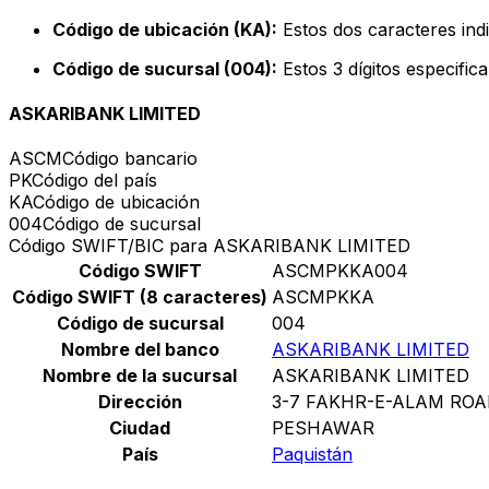
Código de ubicación (KA):
Estos dos caracteres indi
Código de sucursal (004):
Estos 3 dígitos especific
ASKARIBANK LIMITED
ASCM
Código bancario
PK
Código del país
KA
Código de ubicación
004
Código de sucursal
Código SWIFT/BIC para ASKARIBANK LIMITED
Código SWIFT
ASCMPKKA004
Código SWIFT (8 caracteres)
ASCMPKKA
Código de sucursal
004
Nombre del banco
ASKARIBANK LIMITED
Nombre de la sucursal
ASKARIBANK LIMITED
Dirección
3-7 FAKHR-E-ALAM RO
Ciudad
PESHAWAR
País
Paquistán