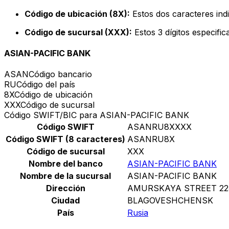
Código de ubicación (8X):
Estos dos caracteres indi
Código de sucursal (XXX):
Estos 3 dígitos especifi
ASIAN-PACIFIC BANK
ASAN
Código bancario
RU
Código del país
8X
Código de ubicación
XXX
Código de sucursal
Código SWIFT/BIC para ASIAN-PACIFIC BANK
Código SWIFT
ASANRU8XXXX
Código SWIFT (8 caracteres)
ASANRU8X
Código de sucursal
XXX
Nombre del banco
ASIAN-PACIFIC BANK
Nombre de la sucursal
ASIAN-PACIFIC BANK
Dirección
AMURSKAYA STREET 22
Ciudad
BLAGOVESHCHENSK
País
Rusia