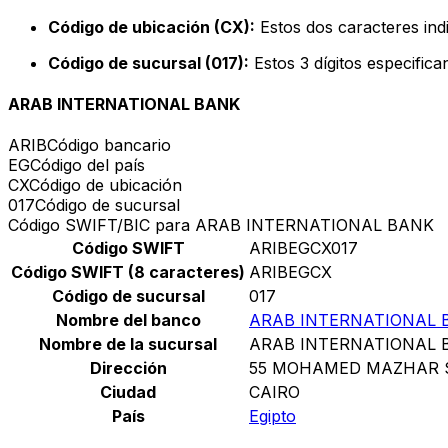
Código de ubicación (CX):
Estos dos caracteres indi
Código de sucursal (017):
Estos 3 dígitos especific
ARAB INTERNATIONAL BANK
ARIB
Código bancario
EG
Código del país
CX
Código de ubicación
017
Código de sucursal
Código SWIFT/BIC para ARAB INTERNATIONAL BANK
Código SWIFT
ARIBEGCX017
Código SWIFT (8 caracteres)
ARIBEGCX
Código de sucursal
017
Nombre del banco
ARAB INTERNATIONAL 
Nombre de la sucursal
ARAB INTERNATIONAL 
Dirección
55 MOHAMED MAZHAR 
Ciudad
CAIRO
País
Egipto