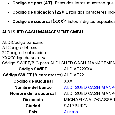
Código de país (AT):
Estas dos letras muestran que e
Código de ubicación (22):
Estos dos caracteres indi
Código de sucursal (XXX):
Estos 3 dígitos especifi
ALDI SUED CASH MANAGEMENT GMBH
ALDI
Código bancario
AT
Código del país
22
Código de ubicación
XXX
Código de sucursal
Código SWIFT/BIC para ALDI SUED CASH MANAGEM
Código SWIFT
ALDIAT22XXX
Código SWIFT (8 caracteres)
ALDIAT22
Código de sucursal
XXX
Nombre del banco
ALDI SUED CASH MAN
Nombre de la sucursal
ALDI SUED CASH MAN
Dirección
MICHAEL-WALZ-GASSE 
Ciudad
SALZBURG
País
Austria