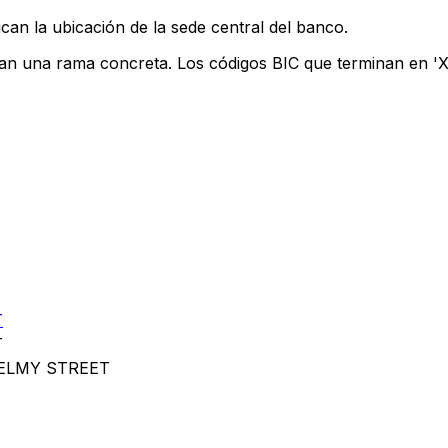
can la ubicación de la sede central del banco.
can una rama concreta. Los códigos BIC que terminan en 'XX
T
T
ELMY STREET