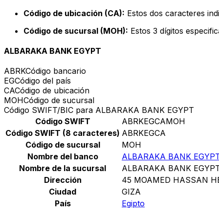
Código de ubicación (CA):
Estos dos caracteres indi
Código de sucursal (MOH):
Estos 3 dígitos especifi
ALBARAKA BANK EGYPT
ABRK
Código bancario
EG
Código del país
CA
Código de ubicación
MOH
Código de sucursal
Código SWIFT/BIC para ALBARAKA BANK EGYPT
Código SWIFT
ABRKEGCAMOH
Código SWIFT (8 caracteres)
ABRKEGCA
Código de sucursal
MOH
Nombre del banco
ALBARAKA BANK EGYP
Nombre de la sucursal
ALBARAKA BANK EGYP
Dirección
45 MOAMED HASSAN H
Ciudad
GIZA
País
Egipto