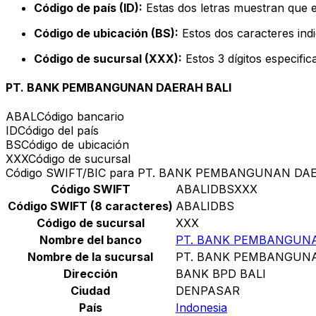
Código de país (ID):
Estas dos letras muestran que e
Código de ubicación (BS):
Estos dos caracteres indi
Código de sucursal (XXX):
Estos 3 dígitos especifi
PT. BANK PEMBANGUNAN DAERAH BALI
ABAL
Código bancario
ID
Código del país
BS
Código de ubicación
XXX
Código de sucursal
Código SWIFT/BIC para PT. BANK PEMBANGUNAN DA
Código SWIFT
ABALIDBSXXX
Código SWIFT (8 caracteres)
ABALIDBS
Código de sucursal
XXX
Nombre del banco
PT. BANK PEMBANGUNA
Nombre de la sucursal
PT. BANK PEMBANGUNA
Dirección
BANK BPD BALI
Ciudad
DENPASAR
País
Indonesia