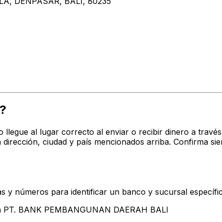
A, DENPASAR, BALI, 80235
?
o llegue al lugar correcto al enviar o recibir dinero a tr
cción, ciudad y país mencionados arriba. Confirma siem
s y números para identificar un banco y sucursal específi
ntan PT. BANK PEMBANGUNAN DAERAH BALI