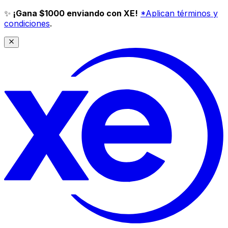
✨
¡Gana $1000 enviando con XE!
*Aplican términos y
condiciones
.