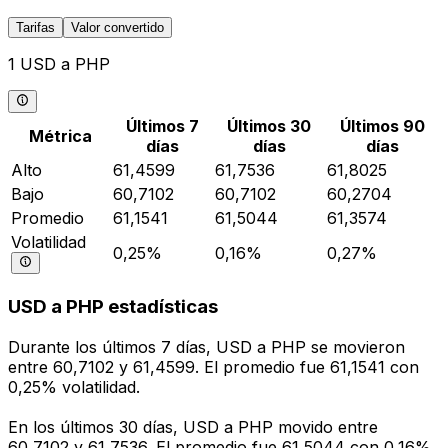
Tarifas
Valor convertido
1 USD a PHP
Últimos 7
Últimos 30
Últimos 90
Métrica
días
días
días
Alto
61,4599
61,7536
61,8025
Bajo
60,7102
60,7102
60,2704
Promedio
61,1541
61,5044
61,3574
Volatilidad
0,25%
0,16%
0,27%
USD a PHP estadísticas
Durante los últimos 7 días, USD a PHP se movieron
entre 60,7102 y 61,4599. El promedio fue 61,1541 con
0,25% volatilidad.
En los últimos 30 días, USD a PHP movido entre
60,7102 y 61,7536. El promedio fue 61,5044 con 0,16%