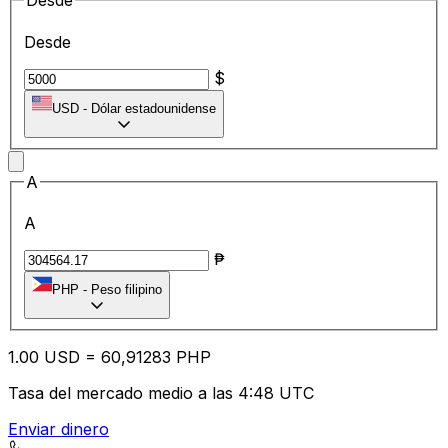
Desde
Desde
$
USD
-
Dólar estadounidense
A
A
₱
PHP
-
Peso filipino
1.00
USD
=
60
,91283
PHP
Tasa del mercado medio a las 4:48 UTC
Enviar dinero