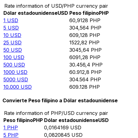
Rate information of USD/PHP currency pair
Dólar estadounidense
USD
Peso filipino
PHP
1
USD
60,9128
PHP
5
USD
304,564
PHP
10
USD
609,128
PHP
25
USD
1522,82
PHP
50
USD
3045,64
PHP
100
USD
6091,28
PHP
500
USD
30.456,4
PHP
1000
USD
60.912,8
PHP
5000
USD
304.564
PHP
10.000
USD
609.128
PHP
Convierte Peso filipino a Dólar estadounidense
Rate information of PHP/USD currency pair
Peso filipino
PHP
Dólar estadounidense
USD
1
PHP
0,0164169
USD
5
PHP
0,0820845
USD