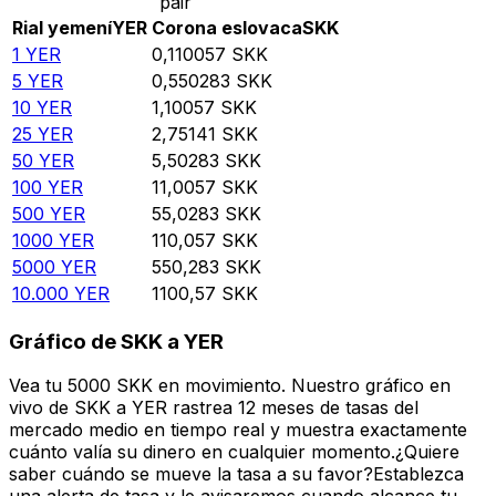
pair
Rial yemení
YER
Corona eslovaca
SKK
1
YER
0,110057
SKK
5
YER
0,550283
SKK
10
YER
1,10057
SKK
25
YER
2,75141
SKK
50
YER
5,50283
SKK
100
YER
11,0057
SKK
500
YER
55,0283
SKK
1000
YER
110,057
SKK
5000
YER
550,283
SKK
10.000
YER
1100,57
SKK
Gráfico de SKK a YER
Vea tu 5000 SKK en movimiento. Nuestro gráfico en
vivo de SKK a YER rastrea 12 meses de tasas del
mercado medio en tiempo real y muestra exactamente
cuánto valía su dinero en cualquier momento.¿Quiere
saber cuándo se mueve la tasa a su favor?Establezca