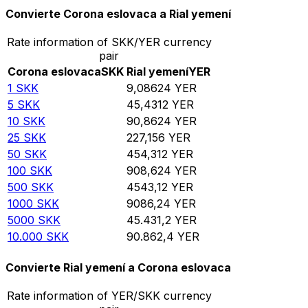
Convierte Corona eslovaca a Rial yemení
Rate information of SKK/YER currency
pair
Corona eslovaca
SKK
Rial yemení
YER
1
SKK
9,08624
YER
5
SKK
45,4312
YER
10
SKK
90,8624
YER
25
SKK
227,156
YER
50
SKK
454,312
YER
100
SKK
908,624
YER
500
SKK
4543,12
YER
1000
SKK
9086,24
YER
5000
SKK
45.431,2
YER
10.000
SKK
90.862,4
YER
Convierte Rial yemení a Corona eslovaca
Rate information of YER/SKK currency