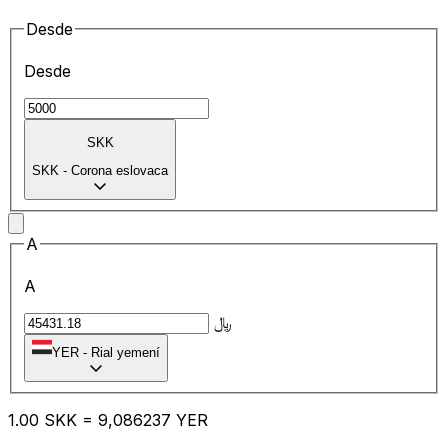
Desde
Desde
SKK
SKK
-
Corona eslovaca
A
A
﷼
YER
-
Rial yemení
1.00
SKK
=
9,
086237
YER