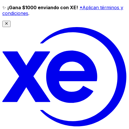
✨
¡Gana $1000 enviando con XE!
*Aplican términos y
condiciones
.