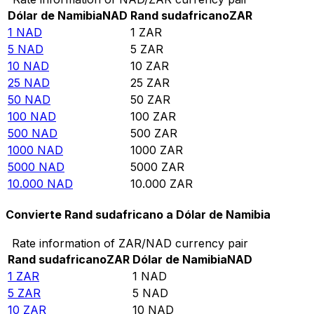
Dólar de Namibia
NAD
Rand sudafricano
ZAR
1
NAD
1
ZAR
5
NAD
5
ZAR
10
NAD
10
ZAR
25
NAD
25
ZAR
50
NAD
50
ZAR
100
NAD
100
ZAR
500
NAD
500
ZAR
1000
NAD
1000
ZAR
5000
NAD
5000
ZAR
10.000
NAD
10.000
ZAR
Convierte Rand sudafricano a Dólar de Namibia
Rate information of ZAR/NAD currency pair
Rand sudafricano
ZAR
Dólar de Namibia
NAD
1
ZAR
1
NAD
5
ZAR
5
NAD
10
ZAR
10
NAD