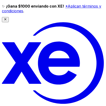
✨
¡Gana $1000 enviando con XE!
*Aplican términos y
condiciones
.