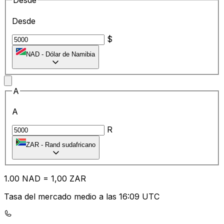
Desde
Desde
$
NAD
-
Dólar de Namibia
A
A
R
ZAR
-
Rand sudafricano
1.00
NAD
=
1,
00
ZAR
Tasa del mercado medio a las 16:09 UTC