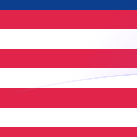
Regístrate hoy mismo
tipos de cambio de MYR a SIT hoy
Convierte Ringgit malasio a Tolar esloveno
Rate information of MYR/SIT currency
pair
Ringgit malasio
MYR
Tolar esloveno
SIT
1
MYR
50,6448
SIT
5
MYR
253,224
SIT
10
MYR
506,448
SIT
25
MYR
1266,12
SIT
50
MYR
2532,24
SIT
100
MYR
5064,48
SIT
500
MYR
25.322,4
SIT
1000
MYR
50.644,8
SIT