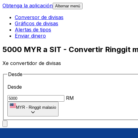
Obtenga la aplicación
Alternar menú
Conversor de divisas
Gráficos de divisas
Alertas de tipos
Enviar dinero
5000 MYR a SIT - Convertir Ringgit m
Xe convertidor de divisas
Desde
Desde
RM
MYR
-
Ringgit malasio
A