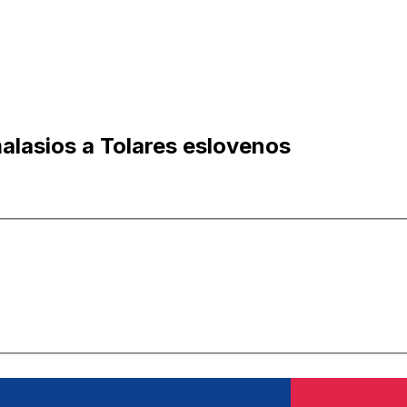
alasios a Tolares eslovenos