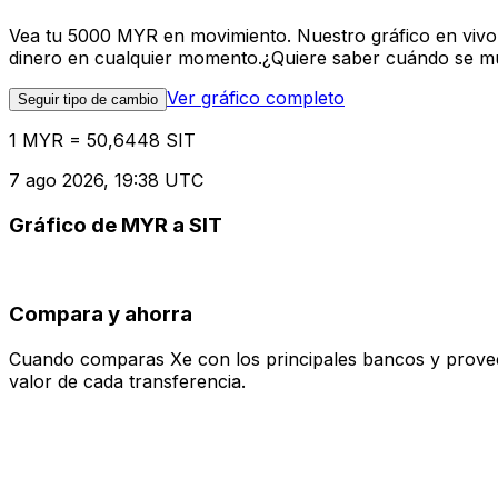
Vea tu 5000 MYR en movimiento. Nuestro gráfico en vivo
dinero en cualquier momento.¿Quiere saber cuándo se mue
Ver gráfico completo
Seguir tipo de cambio
1 MYR = 50,6448 SIT
7 ago 2026, 19:38 UTC
Gráfico de MYR a SIT
Compara y ahorra
Cuando comparas Xe con los principales bancos y proveedo
valor de cada transferencia.