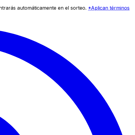
entrarás automáticamente en el sorteo.
*Aplican términos