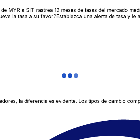
 de MYR a SIT rastrea 12 meses de tasas del mercado medi
ve la tasa a su favor?Establezca una alerta de tasa y le 
res, la diferencia es evidente. Los tipos de cambio compe