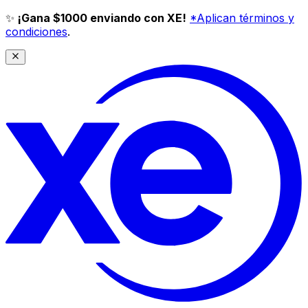
✨
¡Gana $1000 enviando con XE!
*Aplican términos y
condiciones
.