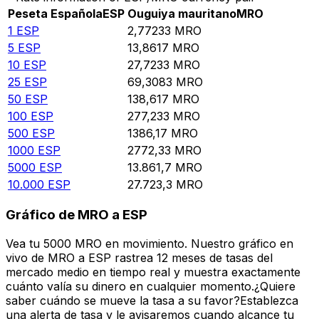
Peseta Española
ESP
Ouguiya mauritano
MRO
1
ESP
2,77233
MRO
5
ESP
13,8617
MRO
10
ESP
27,7233
MRO
25
ESP
69,3083
MRO
50
ESP
138,617
MRO
100
ESP
277,233
MRO
500
ESP
1386,17
MRO
1000
ESP
2772,33
MRO
5000
ESP
13.861,7
MRO
10.000
ESP
27.723,3
MRO
Gráfico de MRO a ESP
Vea tu 5000 MRO en movimiento. Nuestro gráfico en
vivo de MRO a ESP rastrea 12 meses de tasas del
mercado medio en tiempo real y muestra exactamente
cuánto valía su dinero en cualquier momento.¿Quiere
saber cuándo se mueve la tasa a su favor?Establezca
una alerta de tasa y le avisaremos cuando alcance tu