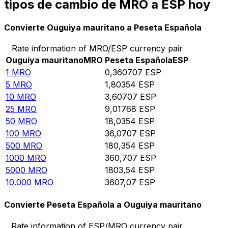
tipos de cambio de MRO a ESP hoy
Convierte Ouguiya mauritano a Peseta Española
Rate information of MRO/ESP currency pair
Ouguiya mauritano
MRO
Peseta Española
ESP
1
MRO
0,360707
ESP
5
MRO
1,80354
ESP
10
MRO
3,60707
ESP
25
MRO
9,01768
ESP
50
MRO
18,0354
ESP
100
MRO
36,0707
ESP
500
MRO
180,354
ESP
1000
MRO
360,707
ESP
5000
MRO
1803,54
ESP
10.000
MRO
3607,07
ESP
Convierte Peseta Española a Ouguiya mauritano
Rate information of ESP/MRO currency pair