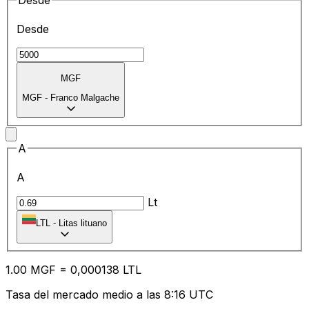
Desde
Desde
MGF
MGF
-
Franco Malgache
A
A
Lt
LTL
-
Litas lituano
1.00
MGF
=
0,
000138
LTL
Tasa del mercado medio a las 8:16 UTC