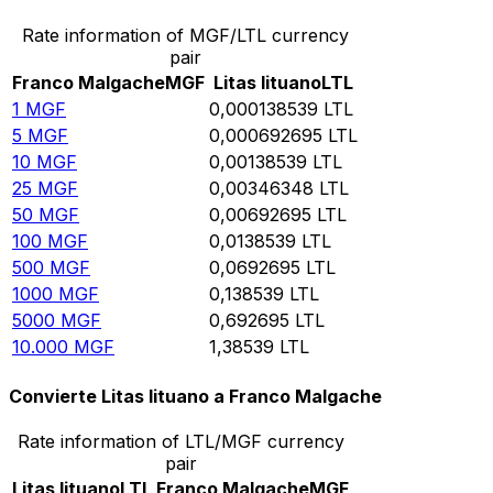
Rate information of MGF/LTL currency
pair
Franco Malgache
MGF
Litas lituano
LTL
1
MGF
0,000138539
LTL
5
MGF
0,000692695
LTL
10
MGF
0,00138539
LTL
25
MGF
0,00346348
LTL
50
MGF
0,00692695
LTL
100
MGF
0,0138539
LTL
500
MGF
0,0692695
LTL
1000
MGF
0,138539
LTL
5000
MGF
0,692695
LTL
10.000
MGF
1,38539
LTL
Convierte Litas lituano a Franco Malgache
Rate information of LTL/MGF currency
pair
Litas lituano
LTL
Franco Malgache
MGF