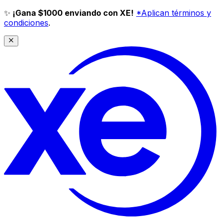
✨
¡Gana $1000 enviando con XE!
*Aplican términos y
condiciones
.