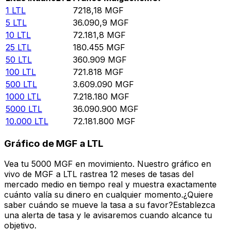
1
LTL
7218,18
MGF
5
LTL
36.090,9
MGF
10
LTL
72.181,8
MGF
25
LTL
180.455
MGF
50
LTL
360.909
MGF
100
LTL
721.818
MGF
500
LTL
3.609.090
MGF
1000
LTL
7.218.180
MGF
5000
LTL
36.090.900
MGF
10.000
LTL
72.181.800
MGF
Gráfico de MGF a LTL
Vea tu 5000 MGF en movimiento. Nuestro gráfico en
vivo de MGF a LTL rastrea 12 meses de tasas del
mercado medio en tiempo real y muestra exactamente
cuánto valía su dinero en cualquier momento.¿Quiere
saber cuándo se mueve la tasa a su favor?Establezca
una alerta de tasa y le avisaremos cuando alcance tu
objetivo.