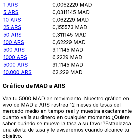
1
ARS
0,0062229
MAD
5
ARS
0,0311145
MAD
10
ARS
0,062229
MAD
25
ARS
0,155573
MAD
50
ARS
0,311145
MAD
100
ARS
0,62229
MAD
500
ARS
3,11145
MAD
1000
ARS
6,2229
MAD
5000
ARS
31,1145
MAD
10.000
ARS
62,229
MAD
Gráfico de MAD a ARS
Vea tu 5000 MAD en movimiento. Nuestro gráfico en
vivo de MAD a ARS rastrea 12 meses de tasas del
mercado medio en tiempo real y muestra exactamente
cuánto valía su dinero en cualquier momento.¿Quiere
saber cuándo se mueve la tasa a su favor?Establezca
una alerta de tasa y le avisaremos cuando alcance tu
objetivo.