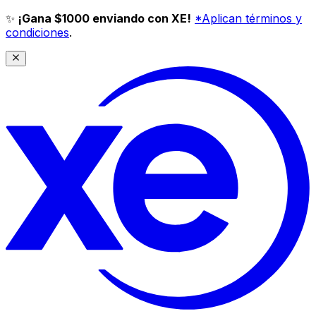
✨
¡Gana $1000 enviando con XE!
*Aplican términos y
condiciones
.