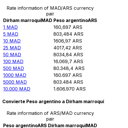
Rate information of MAD/ARS currency
pair
Dírham marroquí
MAD
Peso argentino
ARS
1
MAD
160,697
ARS
5
MAD
803,484
ARS
10
MAD
1606,97
ARS
25
MAD
4017,42
ARS
50
MAD
8034,84
ARS
100
MAD
16.069,7
ARS
500
MAD
80.348,4
ARS
1000
MAD
160.697
ARS
5000
MAD
803.484
ARS
10.000
MAD
1.606.970
ARS
Convierte Peso argentino a Dírham marroquí
Rate information of ARS/MAD currency
pair
Peso argentino
ARS
Dírham marroquí
MAD