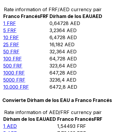
Rate information of FRF/AED currency pair
Franco Francés
FRF
Dírham de los EAU
AED
1
FRF
0,64728
AED
5
FRF
3,2364
AED
10
FRF
6,4728
AED
25
FRF
16,182
AED
50
FRF
32,364
AED
100
FRF
64,728
AED
500
FRF
323,64
AED
1000
FRF
647,28
AED
5000
FRF
3236,4
AED
10.000
FRF
6472,8
AED
Convierte Dírham de los EAU a Franco Francés
Rate information of AED/FRF currency pair
Dírham de los EAU
AED
Franco Francés
FRF
1
AED
1,54493
FRF