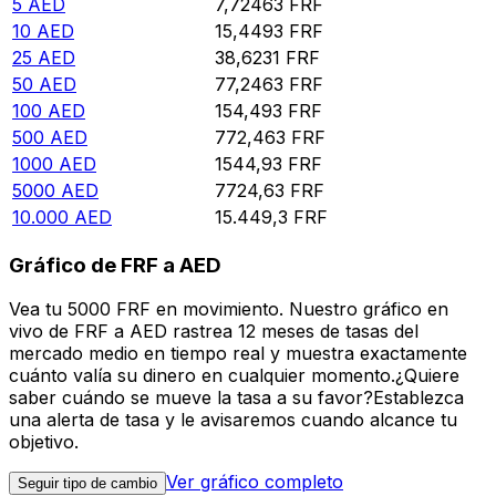
5
AED
7,72463
FRF
10
AED
15,4493
FRF
25
AED
38,6231
FRF
50
AED
77,2463
FRF
100
AED
154,493
FRF
500
AED
772,463
FRF
1000
AED
1544,93
FRF
5000
AED
7724,63
FRF
10.000
AED
15.449,3
FRF
Gráfico de FRF a AED
Vea tu 5000 FRF en movimiento. Nuestro gráfico en
vivo de FRF a AED rastrea 12 meses de tasas del
mercado medio en tiempo real y muestra exactamente
cuánto valía su dinero en cualquier momento.¿Quiere
saber cuándo se mueve la tasa a su favor?Establezca
una alerta de tasa y le avisaremos cuando alcance tu
objetivo.
Ver gráfico completo
Seguir tipo de cambio