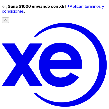
✨
¡Gana $1000 enviando con XE!
*Aplican términos y
condiciones
.