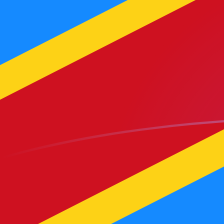
Regístrate hoy mismo
tipos de cambio de CDF a MGF hoy
Convierte Franco congolés a Franco Malgache
Rate information of CDF/MGF currency pair
Franco congolés
CDF
Franco Malgache
MGF
1
CDF
9,40031
MGF
5
CDF
47,0015
MGF
10
CDF
94,0031
MGF
25
CDF
235,008
MGF
50
CDF
470,015
MGF
100
CDF
940,031
MGF
500
CDF
4700,15
MGF
1000
CDF
9400,31
MGF
5000
CDF
47.001,5
MGF