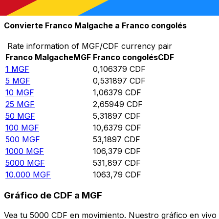
10.000
CDF
94.003,1
MGF
Convierte Franco Malgache a Franco congolés
Rate information of MGF/CDF currency pair
Franco Malgache
MGF
Franco congolés
CDF
1
MGF
0,106379
CDF
5
MGF
0,531897
CDF
10
MGF
1,06379
CDF
25
MGF
2,65949
CDF
50
MGF
5,31897
CDF
100
MGF
10,6379
CDF
500
MGF
53,1897
CDF
1000
MGF
106,379
CDF
5000
MGF
531,897
CDF
10.000
MGF
1063,79
CDF
Gráfico de CDF a MGF
Vea tu 5000 CDF en movimiento. Nuestro gráfico en vivo