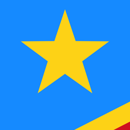
A
MGF
MGF
-
Franco Malgache
1.00
CDF
=
9,
400307
MGF
Tasa del mercado medio a las 4:11 UTC
Habla con un experto en divisas hoy.
Podemos superar las
Programar una llamada
Utilizamos el tipo de cambio medio del mercado para nue
para ver los tipos de cambio de envío
¿Sabías que puedes enviar dinero al extranjero con Xe?