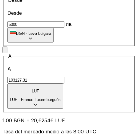
Desde
Desde
лв
BGN
-
Leva búlgara
A
A
LUF
LUF
-
Franco Luxemburgués
1.00
BGN
=
20
,62546
LUF
Tasa del mercado medio a las 8:00 UTC