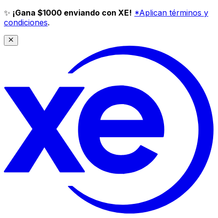
✨
¡Gana $1000 enviando con XE!
*Aplican términos y
condiciones
.