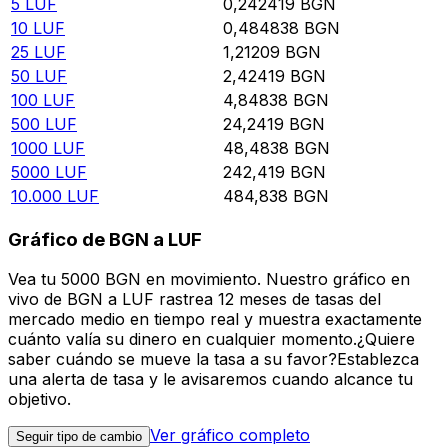
5
LUF
0,242419
BGN
10
LUF
0,484838
BGN
25
LUF
1,21209
BGN
50
LUF
2,42419
BGN
100
LUF
4,84838
BGN
500
LUF
24,2419
BGN
1000
LUF
48,4838
BGN
5000
LUF
242,419
BGN
10.000
LUF
484,838
BGN
Gráfico de BGN a LUF
Vea tu 5000 BGN en movimiento. Nuestro gráfico en
vivo de BGN a LUF rastrea 12 meses de tasas del
mercado medio en tiempo real y muestra exactamente
cuánto valía su dinero en cualquier momento.¿Quiere
saber cuándo se mueve la tasa a su favor?Establezca
una alerta de tasa y le avisaremos cuando alcance tu
objetivo.
Ver gráfico completo
Seguir tipo de cambio