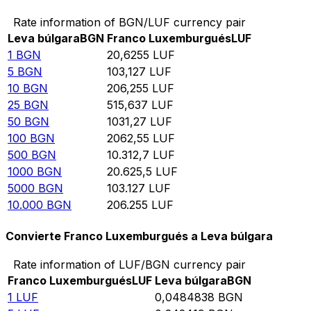
Rate information of BGN/LUF currency pair
Leva búlgara
BGN
Franco Luxemburgués
LUF
1
BGN
20,6255
LUF
5
BGN
103,127
LUF
10
BGN
206,255
LUF
25
BGN
515,637
LUF
50
BGN
1031,27
LUF
100
BGN
2062,55
LUF
500
BGN
10.312,7
LUF
1000
BGN
20.625,5
LUF
5000
BGN
103.127
LUF
10.000
BGN
206.255
LUF
Convierte Franco Luxemburgués a Leva búlgara
Rate information of LUF/BGN currency pair
Franco Luxemburgués
LUF
Leva búlgara
BGN
1
LUF
0,0484838
BGN