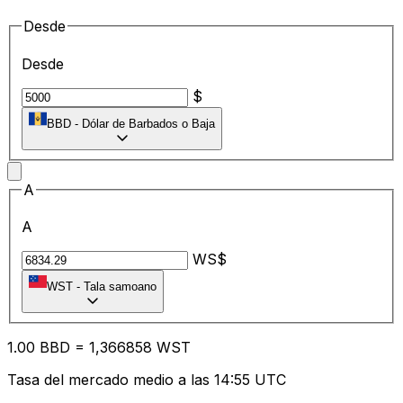
Desde
Desde
$
BBD
-
Dólar de Barbados o Baja
A
A
WS$
WST
-
Tala samoano
1.00
BBD
=
1,
366858
WST
Tasa del mercado medio a las 14:55 UTC