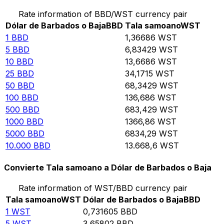
Rate information of BBD/WST currency pair
Dólar de Barbados o Baja
BBD
Tala samoano
WST
1
BBD
1,36686
WST
5
BBD
6,83429
WST
10
BBD
13,6686
WST
25
BBD
34,1715
WST
50
BBD
68,3429
WST
100
BBD
136,686
WST
500
BBD
683,429
WST
1000
BBD
1366,86
WST
5000
BBD
6834,29
WST
10.000
BBD
13.668,6
WST
Convierte Tala samoano a Dólar de Barbados o Baja
Rate information of WST/BBD currency pair
Tala samoano
WST
Dólar de Barbados o Baja
BBD
1
WST
0,731605
BBD
5
WST
3,65802
BBD