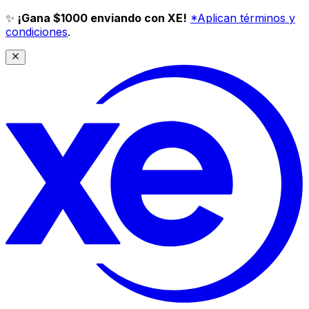
✨
¡Gana $1000 enviando con XE!
*Aplican términos y
condiciones
.