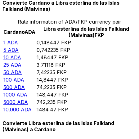
Convierte Cardano a Libra esterlina de las Islas
Falkland (Malvinas)
Rate information of ADA/FKP currency pair
Libra esterlina de las Islas Falkland
Cardano
ADA
(Malvinas)
FKP
1
ADA
0,148447
FKP
5
ADA
0,742235
FKP
10
ADA
1,48447
FKP
25
ADA
3,71118
FKP
50
ADA
7,42235
FKP
100
ADA
14,8447
FKP
500
ADA
74,2235
FKP
1000
ADA
148,447
FKP
5000
ADA
742,235
FKP
10.000
ADA
1484,47
FKP
Convierte Libra esterlina de las Islas Falkland
(Malvinas) a Cardano