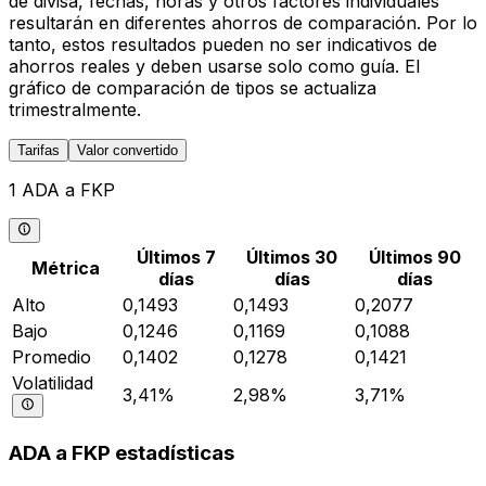
de divisa, fechas, horas y otros factores individuales
resultarán en diferentes ahorros de comparación. Por lo
tanto, estos resultados pueden no ser indicativos de
ahorros reales y deben usarse solo como guía. El
gráfico de comparación de tipos se actualiza
trimestralmente.
Tarifas
Valor convertido
1 ADA a FKP
Últimos 7
Últimos 30
Últimos 90
Métrica
días
días
días
Alto
0,1493
0,1493
0,2077
Bajo
0,1246
0,1169
0,1088
Promedio
0,1402
0,1278
0,1421
Volatilidad
3,41%
2,98%
3,71%
ADA a FKP estadísticas