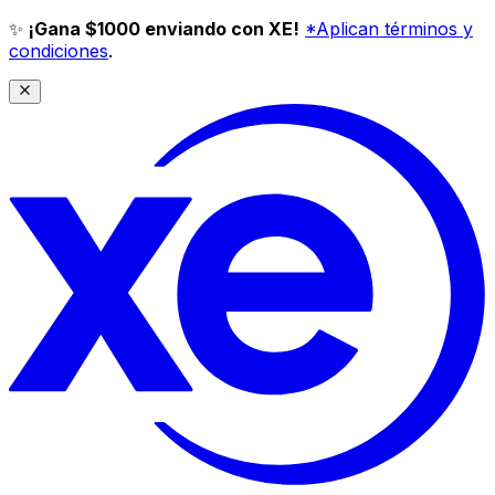
✨
¡Gana $1000 enviando con XE!
*Aplican términos y
condiciones
.