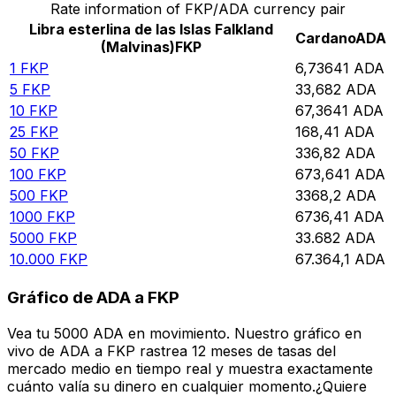
Rate information of FKP/ADA currency pair
Libra esterlina de las Islas Falkland
Cardano
ADA
(Malvinas)
FKP
1
FKP
6,73641
ADA
5
FKP
33,682
ADA
10
FKP
67,3641
ADA
25
FKP
168,41
ADA
50
FKP
336,82
ADA
100
FKP
673,641
ADA
500
FKP
3368,2
ADA
1000
FKP
6736,41
ADA
5000
FKP
33.682
ADA
10.000
FKP
67.364,1
ADA
Gráfico de ADA a FKP
Vea tu 5000 ADA en movimiento. Nuestro gráfico en
vivo de ADA a FKP rastrea 12 meses de tasas del
mercado medio en tiempo real y muestra exactamente
cuánto valía su dinero en cualquier momento.¿Quiere