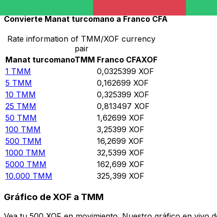
Convierte Manat turcomano a Franco CFA
Rate information of TMM/XOF currency
pair
Manat turcomano
TMM
Franco CFA
XOF
1
TMM
0,0325399
XOF
5
TMM
0,162699
XOF
10
TMM
0,325399
XOF
25
TMM
0,813497
XOF
50
TMM
1,62699
XOF
100
TMM
3,25399
XOF
500
TMM
16,2699
XOF
1000
TMM
32,5399
XOF
5000
TMM
162,699
XOF
10.000
TMM
325,399
XOF
Gráfico de XOF a TMM
Vea tu 500 XOF en movimiento. Nuestro gráfico en vivo 