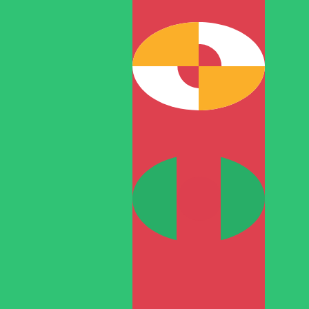
A
TMM
-
Manat turcomano
1.00
XOF
=
30
,73153
TMM
Tasa del mercado medio a las 17:39 UTC
Habla con un experto en divisas hoy.
Podemos superar las
Programar una llamada
Utilizamos el tipo de cambio medio del mercado para nue
para ver los tipos de cambio de envío
¿Sabías que puedes enviar dinero al extranjero con Xe?
Regístrate hoy mismo