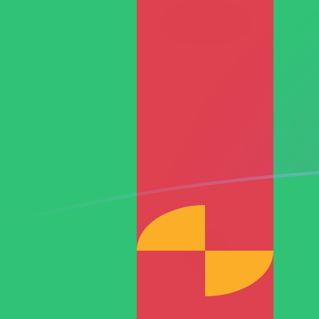
tipos de cambio de XOF a TMM hoy
Convierte Franco CFA a Manat turcomano
Rate information of XOF/TMM currency
pair
Franco CFA
XOF
Manat turcomano
TMM
1
XOF
30,7315
TMM
5
XOF
153,658
TMM
10
XOF
307,315
TMM
25
XOF
768,288
TMM
50
XOF
1536,58
TMM
100
XOF
3073,15
TMM
500
XOF
15.365,8
TMM
1000
XOF
30.731,5
TMM
5000
XOF
153.658
TMM
10.000
XOF
307.315
TMM