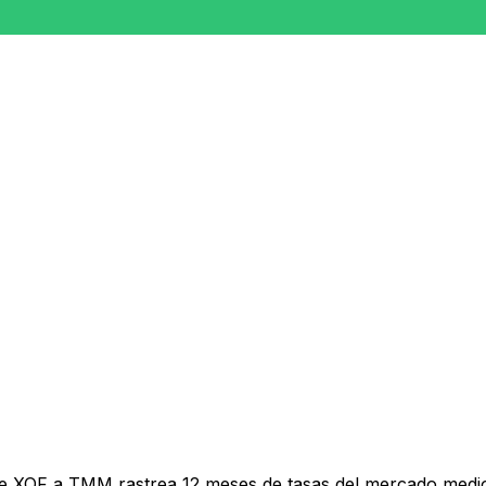
de XOF a TMM rastrea 12 meses de tasas del mercado medio