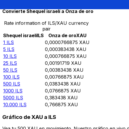
Convierte Shequel israelí a Onza de oro
Rate information of ILS/XAU currency
pair
Shequel israelí
ILS
Onza de oro
XAU
1
ILS
0,0000766875
XAU
5
ILS
0,000383438
XAU
10
ILS
0,000766875
XAU
25
ILS
0,00191719
XAU
50
ILS
0,00383438
XAU
100
ILS
0,00766875
XAU
500
ILS
0,0383438
XAU
1000
ILS
0,0766875
XAU
5000
ILS
0,383438
XAU
10.000
ILS
0,766875
XAU
Gráfico de XAU a ILS
Vea tu 500 XAU en movimiento. Nuestro gráfico en vivo d