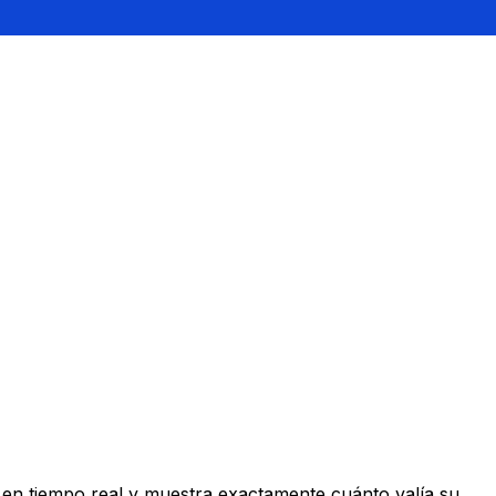
en tiempo real y muestra exactamente cuánto valía su