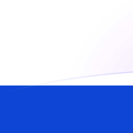
tipos de cambio de XAU a ILS hoy
Convierte Onza de oro a Shequel israelí
Rate information of XAU/ILS
currency pair
Onza de oro
XAU
Shequel israelí
ILS
1
XAU
13.039,9
ILS
5
XAU
65.199,6
ILS
10
XAU
130.399
ILS
25
XAU
325.998
ILS
50
XAU
651.996
ILS
100
XAU
1.303.990
ILS
500
XAU
6.519.960
ILS
1000
XAU
13.039.900
ILS
5000
XAU
65.199.600
ILS
10.000
XAU
130.399.000
ILS