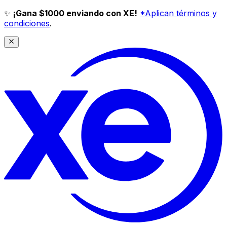
✨
¡Gana $1000 enviando con XE!
*Aplican términos y
condiciones
.