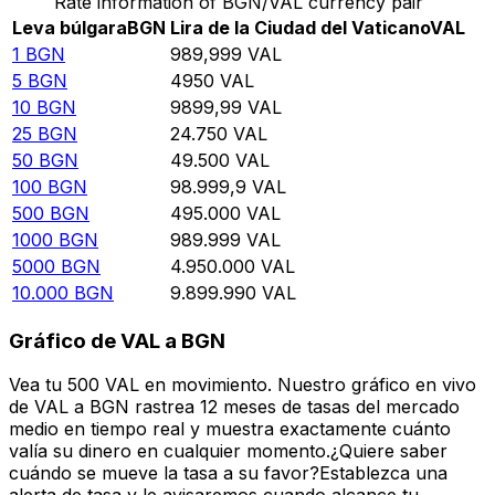
Rate information of BGN/VAL currency pair
Leva búlgara
BGN
Lira de la Ciudad del Vaticano
VAL
1
BGN
989,999
VAL
5
BGN
4950
VAL
10
BGN
9899,99
VAL
25
BGN
24.750
VAL
50
BGN
49.500
VAL
100
BGN
98.999,9
VAL
500
BGN
495.000
VAL
1000
BGN
989.999
VAL
5000
BGN
4.950.000
VAL
10.000
BGN
9.899.990
VAL
Gráfico de VAL a BGN
Vea tu 500 VAL en movimiento. Nuestro gráfico en vivo
de VAL a BGN rastrea 12 meses de tasas del mercado
medio en tiempo real y muestra exactamente cuánto
valía su dinero en cualquier momento.¿Quiere saber
cuándo se mueve la tasa a su favor?Establezca una