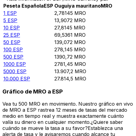
Peseta Española
ESP
Ouguiya mauritano
MRO
1
ESP
2,78145
MRO
5
ESP
13,9072
MRO
10
ESP
27,8145
MRO
25
ESP
69,5361
MRO
50
ESP
139,072
MRO
100
ESP
278,145
MRO
500
ESP
1390,72
MRO
1000
ESP
2781,45
MRO
5000
ESP
13.907,2
MRO
10.000
ESP
27.814,5
MRO
Gráfico de MRO a ESP
Vea tu 500 MRO en movimiento. Nuestro gráfico en vivo
de MRO a ESP rastrea 12 meses de tasas del mercado
medio en tiempo real y muestra exactamente cuánto
valía su dinero en cualquier momento.¿Quiere saber
cuándo se mueve la tasa a su favor?Establezca una
alerta de tasa y le avisaremos cuando alcance tu