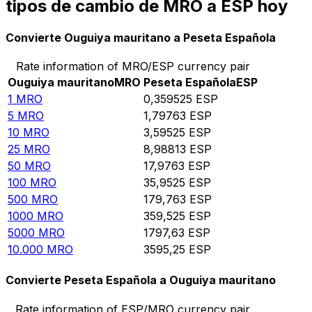
tipos de cambio de MRO a ESP hoy
Convierte Ouguiya mauritano a Peseta Española
Rate information of MRO/ESP currency pair
Ouguiya mauritano
MRO
Peseta Española
ESP
1
MRO
0,359525
ESP
5
MRO
1,79763
ESP
10
MRO
3,59525
ESP
25
MRO
8,98813
ESP
50
MRO
17,9763
ESP
100
MRO
35,9525
ESP
500
MRO
179,763
ESP
1000
MRO
359,525
ESP
5000
MRO
1797,63
ESP
10.000
MRO
3595,25
ESP
Convierte Peseta Española a Ouguiya mauritano
Rate information of ESP/MRO currency pair