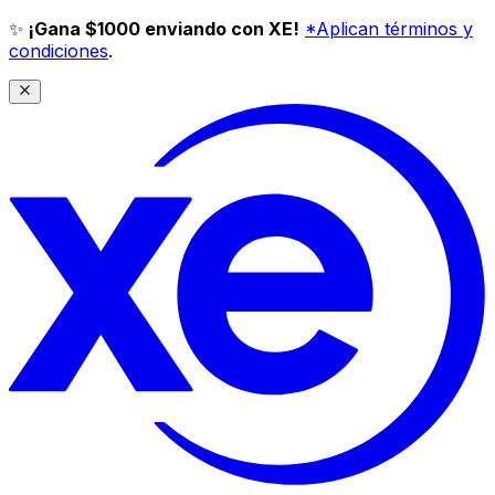
✨
¡Gana $1000 enviando con XE!
*Aplican términos y
condiciones
.