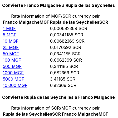
Convierte Franco Malgache a Rupia de las Seychelles
Rate information of MGF/SCR currency pair
Franco Malgache
MGF
Rupia de las Seychelles
SCR
1
MGF
0,000682369
SCR
5
MGF
0,00341185
SCR
10
MGF
0,00682369
SCR
25
MGF
0,0170592
SCR
50
MGF
0,0341185
SCR
100
MGF
0,0682369
SCR
500
MGF
0,341185
SCR
1000
MGF
0,682369
SCR
5000
MGF
3,41185
SCR
10.000
MGF
6,82369
SCR
Convierte Rupia de las Seychelles a Franco Malgache
Rate information of SCR/MGF currency pair
Rupia de las Seychelles
SCR
Franco Malgache
MGF