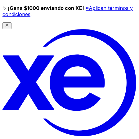
✨
¡Gana $1000 enviando con XE!
*Aplican términos y
condiciones
.