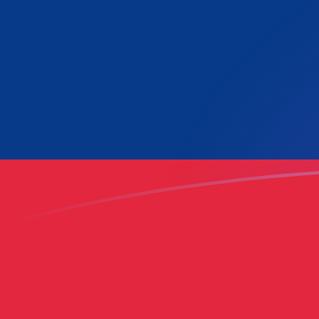
Regístrate hoy mismo
tipos de cambio de LAK a LUF hoy
Convierte Kip laosiano a Franco Luxemburgués
Rate information of LAK/LUF currency pair
Kip laosiano
LAK
Franco Luxemburgués
LUF
1
LAK
0,00154393
LUF
5
LAK
0,00771967
LUF
10
LAK
0,0154393
LUF
25
LAK
0,0385984
LUF
50
LAK
0,0771967
LUF
100
LAK
0,154393
LUF
500
LAK
0,771967
LUF
1000
LAK
1,54393
LUF
5000
LAK
7,71967
LUF