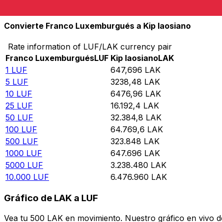
10.000
LAK
15,4393
LUF
Convierte Franco Luxemburgués a Kip laosiano
Rate information of LUF/LAK currency pair
Franco Luxemburgués
LUF
Kip laosiano
LAK
1
LUF
647,696
LAK
5
LUF
3238,48
LAK
10
LUF
6476,96
LAK
25
LUF
16.192,4
LAK
50
LUF
32.384,8
LAK
100
LUF
64.769,6
LAK
500
LUF
323.848
LAK
1000
LUF
647.696
LAK
5000
LUF
3.238.480
LAK
10.000
LUF
6.476.960
LAK
Gráfico de LAK a LUF
Vea tu 500 LAK en movimiento. Nuestro gráfico en vivo d