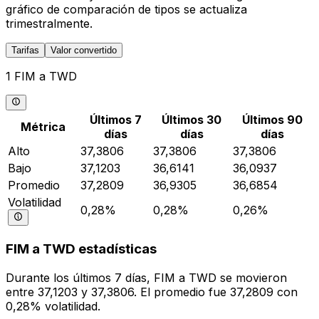
gráfico de comparación de tipos se actualiza
trimestralmente.
Tarifas
Valor convertido
1 FIM a TWD
Últimos 7
Últimos 30
Últimos 90
Métrica
días
días
días
Alto
37,3806
37,3806
37,3806
Bajo
37,1203
36,6141
36,0937
Promedio
37,2809
36,9305
36,6854
Volatilidad
0,28%
0,28%
0,26%
FIM a TWD estadísticas
Durante los últimos 7 días, FIM a TWD se movieron
entre 37,1203 y 37,3806. El promedio fue 37,2809 con
0,28% volatilidad.