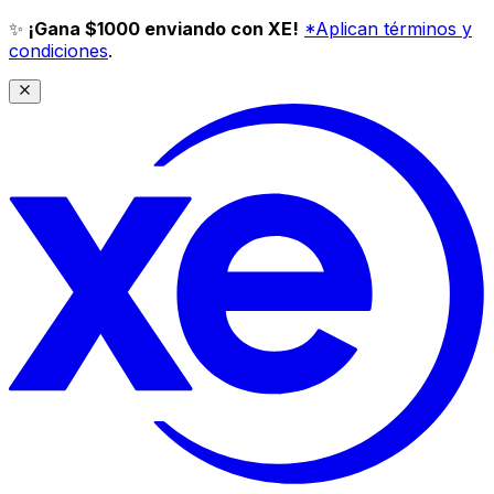
✨
¡Gana $1000 enviando con XE!
*Aplican términos y
condiciones
.