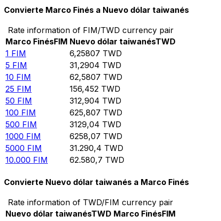
Convierte Marco Finés a Nuevo dólar taiwanés
Rate information of FIM/TWD currency pair
Marco Finés
FIM
Nuevo dólar taiwanés
TWD
1
FIM
6,25807
TWD
5
FIM
31,2904
TWD
10
FIM
62,5807
TWD
25
FIM
156,452
TWD
50
FIM
312,904
TWD
100
FIM
625,807
TWD
500
FIM
3129,04
TWD
1000
FIM
6258,07
TWD
5000
FIM
31.290,4
TWD
10.000
FIM
62.580,7
TWD
Convierte Nuevo dólar taiwanés a Marco Finés
Rate information of TWD/FIM currency pair
Nuevo dólar taiwanés
TWD
Marco Finés
FIM