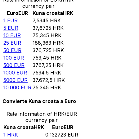
currency pair
Euro
EUR
Kuna croata
HRK
1
EUR
7,5345
HRK
5
EUR
37,6725
HRK
10
EUR
75,345
HRK
25
EUR
188,363
HRK
50
EUR
376,725
HRK
100
EUR
753,45
HRK
500
EUR
3767,25
HRK
1000
EUR
7534,5
HRK
5000
EUR
37.672,5
HRK
10.000
EUR
75.345
HRK
Convierte Kuna croata a Euro
Rate information of HRK/EUR
currency pair
Kuna croata
HRK
Euro
EUR
1
HRK
0,132723
EUR