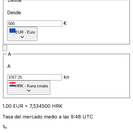
Desde
Desde
€
EUR
-
Euro
A
A
kn
HRK
-
Kuna croata
1.00
EUR
=
7,
534500
HRK
Tasa del mercado medio a las 9:48 UTC