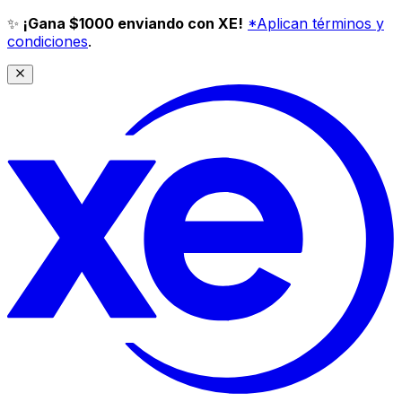
✨
¡Gana $1000 enviando con XE!
*Aplican términos y
condiciones
.