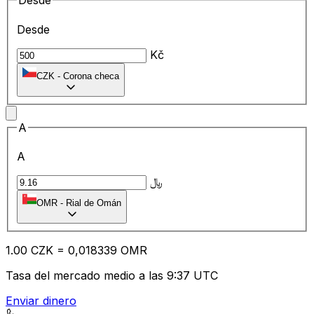
Desde
Desde
Kč
CZK
-
Corona checa
A
A
﷼
OMR
-
Rial de Omán
1.00
CZK
=
0,
018339
OMR
Tasa del mercado medio a las 9:37 UTC
Enviar dinero