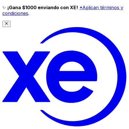
✨
¡Gana $1000 enviando con XE!
*Aplican términos y
condiciones
.