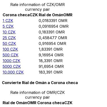
Rate information of CZK/OMR
currency pair
Corona checa
CZK
Rial de Omán
OMR
1
CZK
0,0183391
OMR
5
CZK
0,0916954
OMR
10
CZK
0,183391
OMR
25
CZK
0,458477
OMR
50
CZK
0,916954
OMR
100
CZK
1,83391
OMR
500
CZK
9,16954
OMR
1000
CZK
18,3391
OMR
5000
CZK
91,6954
OMR
10.000
CZK
183,391
OMR
Convierte Rial de Omán a Corona checa
Rate information of OMR/CZK
currency pair
Rial de Omán
OMR
Corona checa
CZK