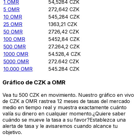
1
OMR
54,5284
CZK
5
OMR
272,642
CZK
10
OMR
545,284
CZK
25
OMR
1363,21
CZK
50
OMR
2726,42
CZK
100
OMR
5452,84
CZK
500
OMR
27.264,2
CZK
1000
OMR
54.528,4
CZK
5000
OMR
272.642
CZK
10.000
OMR
545.284
CZK
Gráfico de CZK a OMR
Vea tu 500 CZK en movimiento. Nuestro gráfico en vivo
de CZK a OMR rastrea 12 meses de tasas del mercado
medio en tiempo real y muestra exactamente cuánto
valía su dinero en cualquier momento.¿Quiere saber
cuándo se mueve la tasa a su favor?Establezca una
alerta de tasa y le avisaremos cuando alcance tu
objetivo.