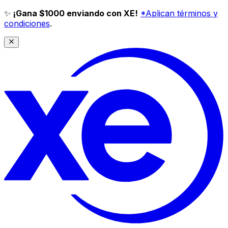
✨
¡Gana $1000 enviando con XE!
*Aplican términos y
condiciones
.