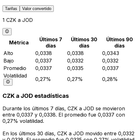
Tarifas
Valor convertido
1 CZK a JOD
Últimos 7
Últimos 30
Últimos 90
Métrica
días
días
días
Alto
0,0338
0,0338
0,0343
Bajo
0,0337
0,0332
0,0332
Promedio
0,0337
0,0335
0,0337
Volatilidad
0,27%
0,27%
0,28%
CZK a JOD estadísticas
Durante los últimos 7 días, CZK a JOD se movieron
entre 0,0337 y 0,0338. El promedio fue 0,0337 con
0,27% volatilidad.
En los últimos 30 días, CZK a JOD movido entre 0,0332
y 0,0338. El promedio fue 0,0335 con 0,27% volatilidad.