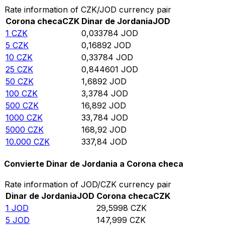
Rate information of CZK/JOD currency pair
Corona checa
CZK
Dinar de Jordania
JOD
1
CZK
0,033784
JOD
5
CZK
0,16892
JOD
10
CZK
0,33784
JOD
25
CZK
0,844601
JOD
50
CZK
1,6892
JOD
100
CZK
3,3784
JOD
500
CZK
16,892
JOD
1000
CZK
33,784
JOD
5000
CZK
168,92
JOD
10.000
CZK
337,84
JOD
Convierte Dinar de Jordania a Corona checa
Rate information of JOD/CZK currency pair
Dinar de Jordania
JOD
Corona checa
CZK
1
JOD
29,5998
CZK
5
JOD
147,999
CZK