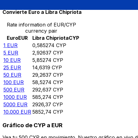
Convierte Euro a Libra Chipriota
Rate information of EUR/CYP
currency pair
Euro
EUR
Libra Chipriota
CYP
1
EUR
0,585274
CYP
5
EUR
2,92637
CYP
10
EUR
5,85274
CYP
25
EUR
14,6319
CYP
50
EUR
29,2637
CYP
100
EUR
58,5274
CYP
500
EUR
292,637
CYP
1000
EUR
585,274
CYP
5000
EUR
2926,37
CYP
10.000
EUR
5852,74
CYP
Gráfico de CYP a EUR
Vea tu 500 CYP en movimiento. Nuestro gráfico en vivo 