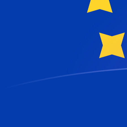
tipos de cambio de CYP a EUR hoy
Convierte Libra Chipriota a Euro
Rate information of CYP/EUR
currency pair
Libra Chipriota
CYP
Euro
EUR
1
CYP
1,7086
EUR
5
CYP
8,54301
EUR
10
CYP
17,086
EUR
25
CYP
42,715
EUR
50
CYP
85,4301
EUR
100
CYP
170,86
EUR
500
CYP
854,301
EUR
1000
CYP
1708,6
EUR
5000
CYP
8543,01
EUR
10.000
CYP
17.086
EUR