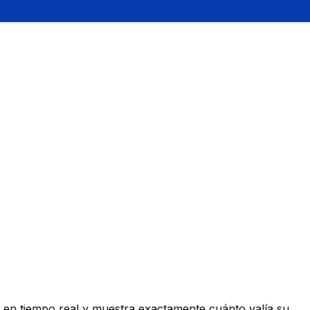
 en tiempo real y muestra exactamente cuánto valía su