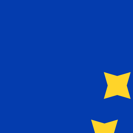
A
€
EUR
-
Euro
1.00
CYP
=
1,
708601
EUR
Tasa del mercado medio a las 4:58 UTC
Habla con un experto en divisas hoy.
Podemos superar las
Programar una llamada
Utilizamos el tipo de cambio medio del mercado para nue
para ver los tipos de cambio de envío
¿Sabías que puedes enviar dinero al extranjero con Xe?
Regístrate hoy mismo