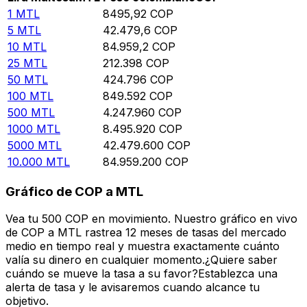
1
MTL
8495,92
COP
5
MTL
42.479,6
COP
10
MTL
84.959,2
COP
25
MTL
212.398
COP
50
MTL
424.796
COP
100
MTL
849.592
COP
500
MTL
4.247.960
COP
1000
MTL
8.495.920
COP
5000
MTL
42.479.600
COP
10.000
MTL
84.959.200
COP
Gráfico de COP a MTL
Vea tu 500 COP en movimiento. Nuestro gráfico en vivo
de COP a MTL rastrea 12 meses de tasas del mercado
medio en tiempo real y muestra exactamente cuánto
valía su dinero en cualquier momento.¿Quiere saber
cuándo se mueve la tasa a su favor?Establezca una
alerta de tasa y le avisaremos cuando alcance tu
objetivo.