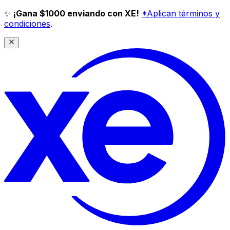
✨
¡Gana $1000 enviando con XE!
*Aplican términos y
condiciones
.