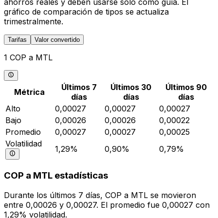
ahorros reales y deben usarse solo como guía. El
gráfico de comparación de tipos se actualiza
trimestralmente.
Tarifas
Valor convertido
1 COP a MTL
Últimos 7
Últimos 30
Últimos 90
Métrica
días
días
días
Alto
0,00027
0,00027
0,00027
Bajo
0,00026
0,00026
0,00022
Promedio
0,00027
0,00027
0,00025
Volatilidad
1,29%
0,90%
0,79%
COP a MTL estadísticas
Durante los últimos 7 días, COP a MTL se movieron
entre 0,00026 y 0,00027. El promedio fue 0,00027 con
1,29% volatilidad.