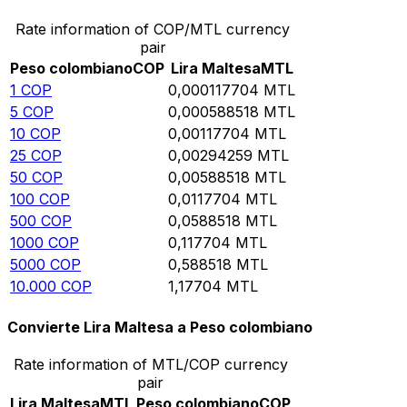
Rate information of COP/MTL currency
pair
Peso colombiano
COP
Lira Maltesa
MTL
1
COP
0,000117704
MTL
5
COP
0,000588518
MTL
10
COP
0,00117704
MTL
25
COP
0,00294259
MTL
50
COP
0,00588518
MTL
100
COP
0,0117704
MTL
500
COP
0,0588518
MTL
1000
COP
0,117704
MTL
5000
COP
0,588518
MTL
10.000
COP
1,17704
MTL
Convierte Lira Maltesa a Peso colombiano
Rate information of MTL/COP currency
pair
Lira Maltesa
MTL
Peso colombiano
COP