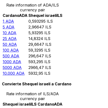
Rate information of ADA/ILS
currency pair
Cardano
ADA
Shequel israelí
ILS
1
ADA
0,593295
ILS
5
ADA
2,96647
ILS
10
ADA
5,93295
ILS
25
ADA
14,8324
ILS
50
ADA
29,6647
ILS
100
ADA
59,3295
ILS
500
ADA
296,647
ILS
1000
ADA
593,295
ILS
5000
ADA
2966,47
ILS
10.000
ADA
5932,95
ILS
Convierte Shequel israelí a Cardano
Rate information of ILS/ADA
currency pair
Shequel israelí
ILS
Cardano
ADA