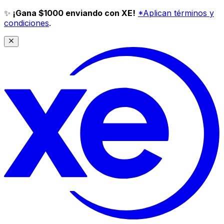
✨
¡Gana $1000 enviando con XE!
*Aplican términos y
condiciones
.