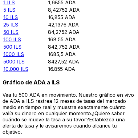
1
ILS
1,6855
ADA
5
ILS
8,42752
ADA
10
ILS
16,855
ADA
25
ILS
42,1376
ADA
50
ILS
84,2752
ADA
100
ILS
168,55
ADA
500
ILS
842,752
ADA
1000
ILS
1685,5
ADA
5000
ILS
8427,52
ADA
10.000
ILS
16.855
ADA
Gráfico de ADA a ILS
Vea tu 500 ADA en movimiento. Nuestro gráfico en vivo
de ADA a ILS rastrea 12 meses de tasas del mercado
medio en tiempo real y muestra exactamente cuánto
valía su dinero en cualquier momento.¿Quiere saber
cuándo se mueve la tasa a su favor?Establezca una
alerta de tasa y le avisaremos cuando alcance tu
objetivo.