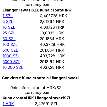
currency pair
Lilangeni swazi
SZL
Kuna croata
HRK
1
SZL
0,403728
HRK
5
SZL
2,01864
HRK
10
SZL
4,03728
HRK
25
SZL
10,0932
HRK
50
SZL
20,1864
HRK
100
SZL
40,3728
HRK
500
SZL
201,864
HRK
1000
SZL
403,728
HRK
5000
SZL
2018,64
HRK
10.000
SZL
4037,28
HRK
Convierte Kuna croata a Lilangeni swazi
Rate information of HRK/SZL
currency pair
Kuna croata
HRK
Lilangeni swazi
SZL
1
HRK
2,47691
SZL