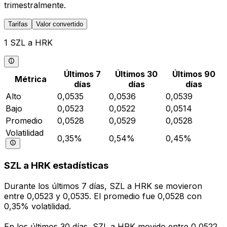
trimestralmente.
Tarifas
Valor convertido
1 SZL a HRK
Últimos 7
Últimos 30
Últimos 90
Métrica
días
días
días
Alto
0,0535
0,0536
0,0539
Bajo
0,0523
0,0522
0,0514
Promedio
0,0528
0,0529
0,0528
Volatilidad
0,35%
0,54%
0,45%
SZL a HRK estadísticas
Durante los últimos 7 días, SZL a HRK se movieron
entre 0,0523 y 0,0535. El promedio fue 0,0528 con
0,35% volatilidad.
En los últimos 30 días, SZL a HRK movido entre 0,0522