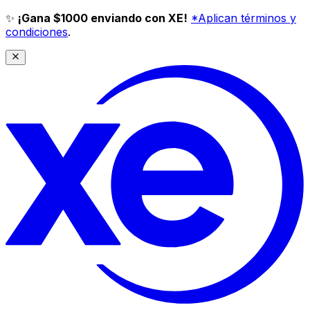
✨
¡Gana $1000 enviando con XE!
*Aplican términos y
condiciones
.