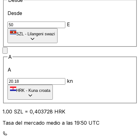
Desde
Desde
E
SZL
-
Lilangeni swazi
A
A
kn
HRK
-
Kuna croata
1.00
SZL
=
0,
403728
HRK
Tasa del mercado medio a las 19:50 UTC