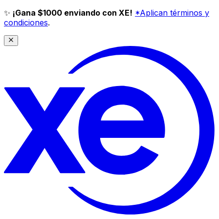
✨
¡Gana $1000 enviando con XE!
*Aplican términos y
condiciones
.