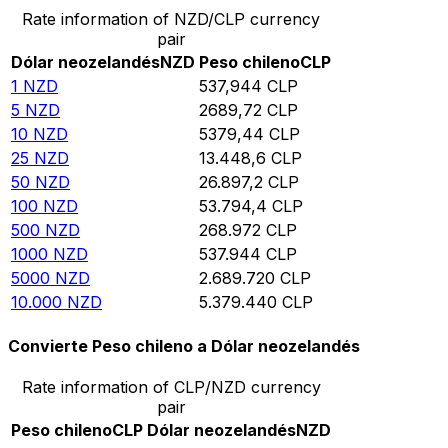
Rate information of NZD/CLP currency
pair
Dólar neozelandés
NZD
Peso chileno
CLP
1
NZD
537,944
CLP
5
NZD
2689,72
CLP
10
NZD
5379,44
CLP
25
NZD
13.448,6
CLP
50
NZD
26.897,2
CLP
100
NZD
53.794,4
CLP
500
NZD
268.972
CLP
1000
NZD
537.944
CLP
5000
NZD
2.689.720
CLP
10.000
NZD
5.379.440
CLP
Convierte Peso chileno a Dólar neozelandés
Rate information of CLP/NZD currency
pair
Peso chileno
CLP
Dólar neozelandés
NZD