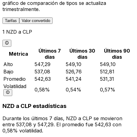
gráfico de comparación de tipos se actualiza
trimestralmente.
Tarifas
Valor convertido
1 NZD a CLP
Últimos 7
Últimos 30
Últimos 90
Métrica
días
días
días
Alto
547,29
549,10
549,10
Bajo
537,08
526,76
512,81
Promedio
542,63
541,24
531,31
Volatilidad
0,58%
0,54%
0,57%
NZD a CLP estadísticas
Durante los últimos 7 días, NZD a CLP se movieron
entre 537,08 y 547,29. El promedio fue 542,63 con
0,58% volatilidad.