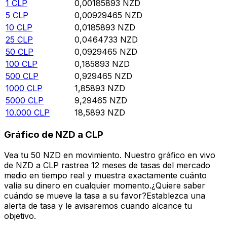
1
CLP
0,00185893
NZD
5
CLP
0,00929465
NZD
10
CLP
0,0185893
NZD
25
CLP
0,0464733
NZD
50
CLP
0,0929465
NZD
100
CLP
0,185893
NZD
500
CLP
0,929465
NZD
1000
CLP
1,85893
NZD
5000
CLP
9,29465
NZD
10.000
CLP
18,5893
NZD
Gráfico de NZD a CLP
Vea tu 50 NZD en movimiento. Nuestro gráfico en vivo
de NZD a CLP rastrea 12 meses de tasas del mercado
medio en tiempo real y muestra exactamente cuánto
valía su dinero en cualquier momento.¿Quiere saber
cuándo se mueve la tasa a su favor?Establezca una
alerta de tasa y le avisaremos cuando alcance tu
objetivo.