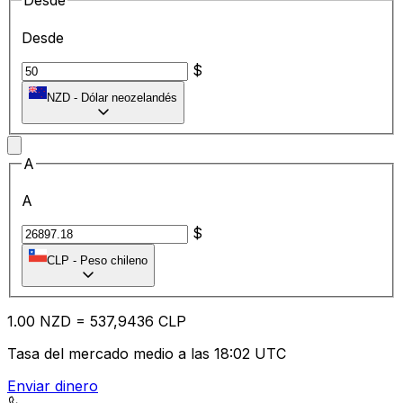
Desde
Desde
$
NZD
-
Dólar neozelandés
A
A
$
CLP
-
Peso chileno
1.00
NZD
=
53
7,9436
CLP
Tasa del mercado medio a las 18:02 UTC
Enviar dinero