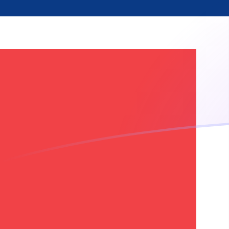
Regístrate hoy mismo
tipos de cambio de NOK a SRG hoy
Convierte Corona noruega a Guilder surinamés
Rate information of NOK/SRG currency pair
Corona noruega
NOK
Guilder surinamés
SRG
1
NOK
3980,76
SRG
5
NOK
19.903,8
SRG
10
NOK
39.807,6
SRG
25
NOK
99.518,9
SRG
50
NOK
199.038
SRG
100
NOK
398.076
SRG
500
NOK
1.990.380
SRG
1000
NOK
3.980.760
SRG
5000
NOK
19.903.800
SRG