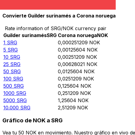
10.000
NOK
39.807.600
SRG
Convierte Guilder surinamés a Corona noruega
Rate information of SRG/NOK currency pair
Guilder surinamés
SRG
Corona noruega
NOK
1
SRG
0,000251209
NOK
5
SRG
0,00125604
NOK
10
SRG
0,00251209
NOK
25
SRG
0,00628021
NOK
50
SRG
0,0125604
NOK
100
SRG
0,0251209
NOK
500
SRG
0,125604
NOK
1000
SRG
0,251209
NOK
5000
SRG
1,25604
NOK
10.000
SRG
2,51209
NOK
Gráfico de NOK a SRG
Vea tu 50 NOK en movimiento. Nuestro gráfico en vivo d