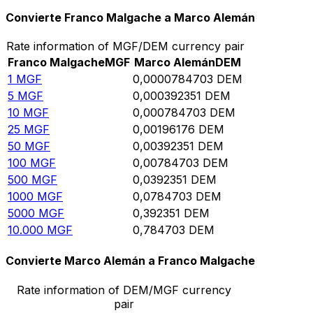
Convierte Franco Malgache a Marco Alemán
Rate information of MGF/DEM currency pair
Franco Malgache
MGF
Marco Alemán
DEM
1
MGF
0,0000784703
DEM
5
MGF
0,000392351
DEM
10
MGF
0,000784703
DEM
25
MGF
0,00196176
DEM
50
MGF
0,00392351
DEM
100
MGF
0,00784703
DEM
500
MGF
0,0392351
DEM
1000
MGF
0,0784703
DEM
5000
MGF
0,392351
DEM
10.000
MGF
0,784703
DEM
Convierte Marco Alemán a Franco Malgache
Rate information of DEM/MGF currency
pair