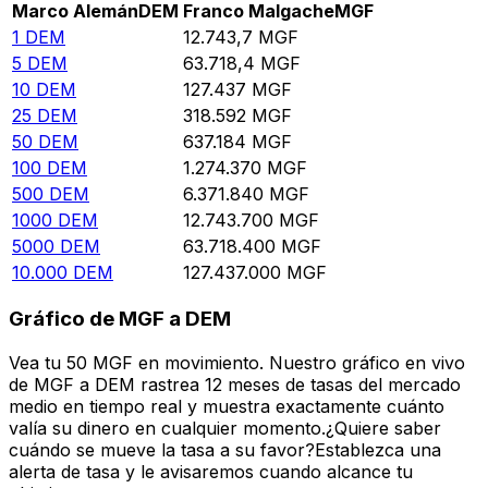
Marco Alemán
DEM
Franco Malgache
MGF
1
DEM
12.743,7
MGF
5
DEM
63.718,4
MGF
10
DEM
127.437
MGF
25
DEM
318.592
MGF
50
DEM
637.184
MGF
100
DEM
1.274.370
MGF
500
DEM
6.371.840
MGF
1000
DEM
12.743.700
MGF
5000
DEM
63.718.400
MGF
10.000
DEM
127.437.000
MGF
Gráfico de MGF a DEM
Vea tu 50 MGF en movimiento. Nuestro gráfico en vivo
de MGF a DEM rastrea 12 meses de tasas del mercado
medio en tiempo real y muestra exactamente cuánto
valía su dinero en cualquier momento.¿Quiere saber
cuándo se mueve la tasa a su favor?Establezca una
alerta de tasa y le avisaremos cuando alcance tu