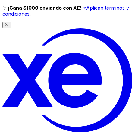
✨
¡Gana $1000 enviando con XE!
*Aplican términos y
condiciones
.