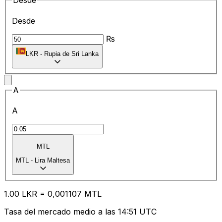
Desde
Desde
₨
LKR
-
Rupia de Sri Lanka
A
A
MTL
MTL
-
Lira Maltesa
1.00
LKR
=
0,
001107
MTL
Tasa del mercado medio a las 14:51 UTC