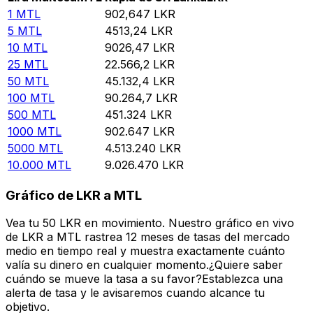
1
MTL
902,647
LKR
5
MTL
4513,24
LKR
10
MTL
9026,47
LKR
25
MTL
22.566,2
LKR
50
MTL
45.132,4
LKR
100
MTL
90.264,7
LKR
500
MTL
451.324
LKR
1000
MTL
902.647
LKR
5000
MTL
4.513.240
LKR
10.000
MTL
9.026.470
LKR
Gráfico de LKR a MTL
Vea tu 50 LKR en movimiento. Nuestro gráfico en vivo
de LKR a MTL rastrea 12 meses de tasas del mercado
medio en tiempo real y muestra exactamente cuánto
valía su dinero en cualquier momento.¿Quiere saber
cuándo se mueve la tasa a su favor?Establezca una
alerta de tasa y le avisaremos cuando alcance tu
objetivo.