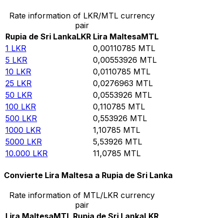
Rate information of LKR/MTL currency
pair
Rupia de Sri Lanka
LKR
Lira Maltesa
MTL
1
LKR
0,00110785
MTL
5
LKR
0,00553926
MTL
10
LKR
0,0110785
MTL
25
LKR
0,0276963
MTL
50
LKR
0,0553926
MTL
100
LKR
0,110785
MTL
500
LKR
0,553926
MTL
1000
LKR
1,10785
MTL
5000
LKR
5,53926
MTL
10.000
LKR
11,0785
MTL
Convierte Lira Maltesa a Rupia de Sri Lanka
Rate information of MTL/LKR currency
pair
Lira Maltesa
MTL
Rupia de Sri Lanka
LKR