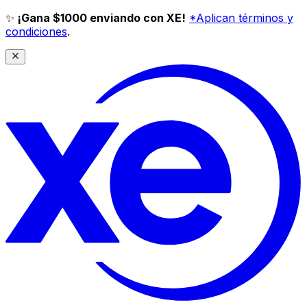
✨
¡Gana $1000 enviando con XE!
*Aplican términos y
condiciones
.