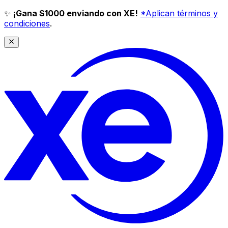
✨
¡Gana $1000 enviando con XE!
*Aplican términos y
condiciones
.