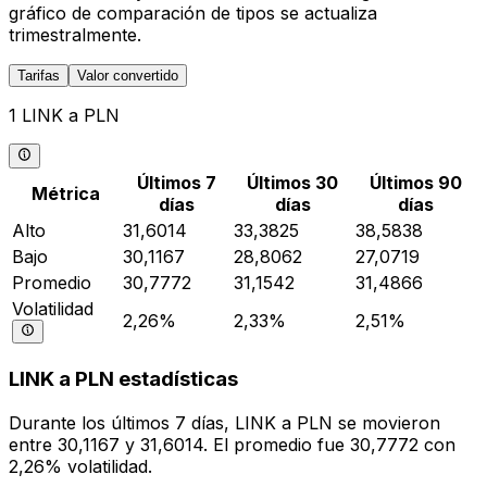
gráfico de comparación de tipos se actualiza
trimestralmente.
Tarifas
Valor convertido
1 LINK a PLN
Últimos 7
Últimos 30
Últimos 90
Métrica
días
días
días
Alto
31,6014
33,3825
38,5838
Bajo
30,1167
28,8062
27,0719
Promedio
30,7772
31,1542
31,4866
Volatilidad
2,26%
2,33%
2,51%
LINK a PLN estadísticas
Durante los últimos 7 días, LINK a PLN se movieron
entre 30,1167 y 31,6014. El promedio fue 30,7772 con
2,26% volatilidad.