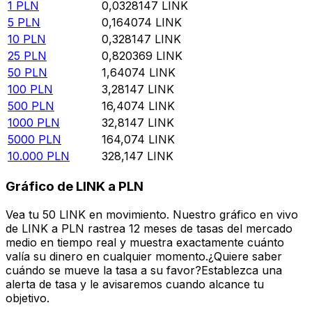
1
PLN
0,0328147
LINK
5
PLN
0,164074
LINK
10
PLN
0,328147
LINK
25
PLN
0,820369
LINK
50
PLN
1,64074
LINK
100
PLN
3,28147
LINK
500
PLN
16,4074
LINK
1000
PLN
32,8147
LINK
5000
PLN
164,074
LINK
10.000
PLN
328,147
LINK
Gráfico de LINK a PLN
Vea tu 50 LINK en movimiento. Nuestro gráfico en vivo
de LINK a PLN rastrea 12 meses de tasas del mercado
medio en tiempo real y muestra exactamente cuánto
valía su dinero en cualquier momento.¿Quiere saber
cuándo se mueve la tasa a su favor?Establezca una
alerta de tasa y le avisaremos cuando alcance tu
objetivo.