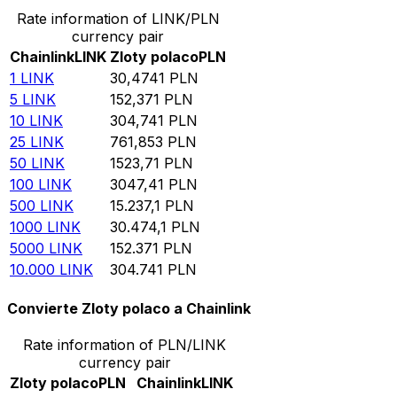
Rate information of LINK/PLN
currency pair
Chainlink
LINK
Zloty polaco
PLN
1
LINK
30,4741
PLN
5
LINK
152,371
PLN
10
LINK
304,741
PLN
25
LINK
761,853
PLN
50
LINK
1523,71
PLN
100
LINK
3047,41
PLN
500
LINK
15.237,1
PLN
1000
LINK
30.474,1
PLN
5000
LINK
152.371
PLN
10.000
LINK
304.741
PLN
Convierte Zloty polaco a Chainlink
Rate information of PLN/LINK
currency pair
Zloty polaco
PLN
Chainlink
LINK