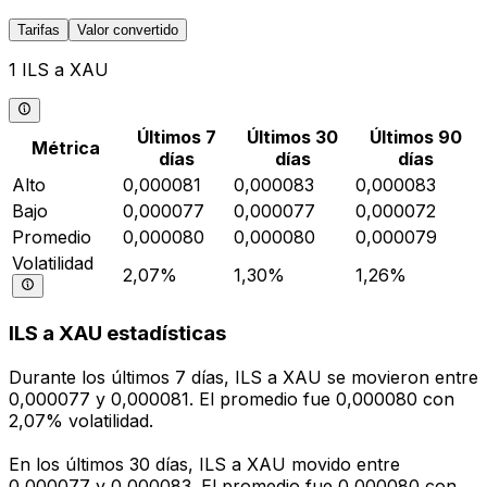
Tarifas
Valor convertido
1 ILS a XAU
Últimos 7
Últimos 30
Últimos 90
Métrica
días
días
días
Alto
0,000081
0,000083
0,000083
Bajo
0,000077
0,000077
0,000072
Promedio
0,000080
0,000080
0,000079
Volatilidad
2,07%
1,30%
1,26%
ILS a XAU estadísticas
Durante los últimos 7 días, ILS a XAU se movieron entre
0,000077 y 0,000081. El promedio fue 0,000080 con
2,07% volatilidad.
En los últimos 30 días, ILS a XAU movido entre
0,000077 y 0,000083. El promedio fue 0,000080 con