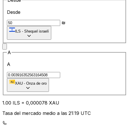
Desde
Desde
₪
ILS
-
Shequel israelí
A
A
XAU
-
Onza de oro
1.00
ILS
=
0,
000078
XAU
Tasa del mercado medio a las 21:19 UTC