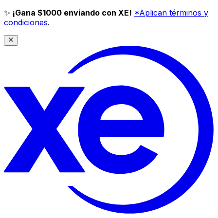
✨
¡Gana $1000 enviando con XE!
*Aplican términos y
condiciones
.