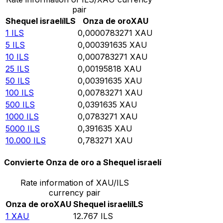
pair
Shequel israelí
ILS
Onza de oro
XAU
1
ILS
0,0000783271
XAU
5
ILS
0,000391635
XAU
10
ILS
0,000783271
XAU
25
ILS
0,00195818
XAU
50
ILS
0,00391635
XAU
100
ILS
0,00783271
XAU
500
ILS
0,0391635
XAU
1000
ILS
0,0783271
XAU
5000
ILS
0,391635
XAU
10.000
ILS
0,783271
XAU
Convierte Onza de oro a Shequel israelí
Rate information of XAU/ILS
currency pair
Onza de oro
XAU
Shequel israelí
ILS
1
XAU
12.767
ILS