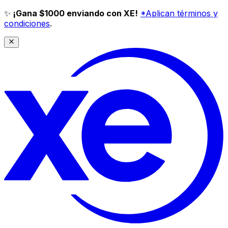
✨
¡Gana $1000 enviando con XE!
*Aplican términos y
condiciones
.