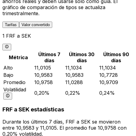
ahorros reales y deben usarse solo como guía. El
gráfico de comparación de tipos se actualiza
trimestralmente.
Tarifas
Valor convertido
1 FRF a SEK
Últimos 7
Últimos 30
Últimos 90
Métrica
días
días
días
Alto
11,0105
11,1034
11,1034
Bajo
10,9583
10,9583
10,7728
Promedio
10,9758
11,0288
10,9709
Volatilidad
0,20%
0,22%
0,24%
FRF a SEK estadísticas
Durante los últimos 7 días, FRF a SEK se movieron
entre 10,9583 y 11,0105. El promedio fue 10,9758 con
0,20% volatilidad.