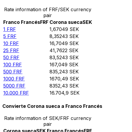
Rate information of FRF/SEK currency
pair
Franco Francés
FRF
Corona sueca
SEK
1
FRF
1,67049
SEK
5
FRF
8,35243
SEK
10
FRF
16,7049
SEK
25
FRF
41,7622
SEK
50
FRF
83,5243
SEK
100
FRF
167,049
SEK
500
FRF
835,243
SEK
1000
FRF
1670,49
SEK
5000
FRF
8352,43
SEK
10.000
FRF
16.704,9
SEK
Convierte Corona sueca a Franco Francés
Rate information of SEK/FRF currency
pair
Corona sueca
SEK
Franco Francés
FRF