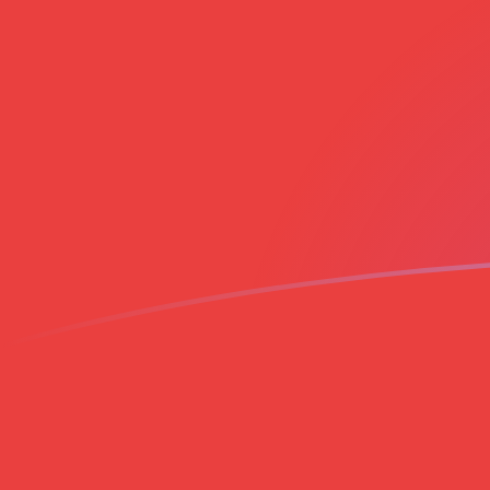
tipos de cambio de EGP a VND hoy
Convierte Libra egipcia a Dong vietnamita
Rate information of EGP/VND currency
pair
Libra egipcia
EGP
Dong vietnamita
VND
1
EGP
526,877
VND
5
EGP
2634,39
VND
10
EGP
5268,77
VND
25
EGP
13.171,9
VND
50
EGP
26.343,9
VND
100
EGP
52.687,7
VND
500
EGP
263.439
VND
1000
EGP
526.877
VND
5000
EGP
2.634.390
VND
10.000
EGP
5.268.770
VND