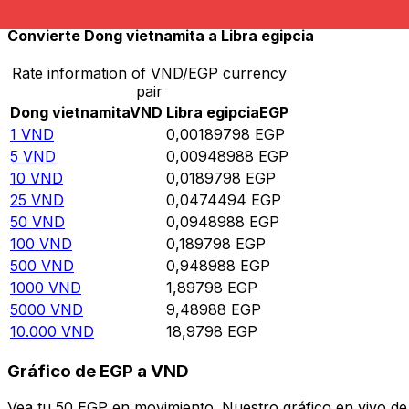
Convierte Dong vietnamita a Libra egipcia
Rate information of VND/EGP currency
pair
Dong vietnamita
VND
Libra egipcia
EGP
1
VND
0,00189798
EGP
5
VND
0,00948988
EGP
10
VND
0,0189798
EGP
25
VND
0,0474494
EGP
50
VND
0,0948988
EGP
100
VND
0,189798
EGP
500
VND
0,948988
EGP
1000
VND
1,89798
EGP
5000
VND
9,48988
EGP
10.000
VND
18,9798
EGP
Gráfico de EGP a VND
Vea tu 50 EGP en movimiento. Nuestro gráfico en vivo d