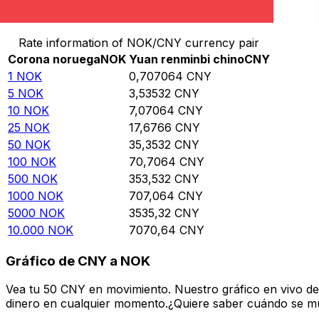
Convierte Corona noruega a Yuan renminbi chino
Rate information of NOK/CNY currency pair
Corona noruega
NOK
Yuan renminbi chino
CNY
1
NOK
0,707064
CNY
5
NOK
3,53532
CNY
10
NOK
7,07064
CNY
25
NOK
17,6766
CNY
50
NOK
35,3532
CNY
100
NOK
70,7064
CNY
500
NOK
353,532
CNY
1000
NOK
707,064
CNY
5000
NOK
3535,32
CNY
10.000
NOK
7070,64
CNY
Gráfico de CNY a NOK
Vea tu 50 CNY en movimiento. Nuestro gráfico en vivo d
dinero en cualquier momento.¿Quiere saber cuándo se mue