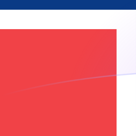
tipos de cambio de CNY a NOK hoy
Convierte Yuan renminbi chino a Corona noruega
Rate information of CNY/NOK currency pair
Yuan renminbi chino
CNY
Corona noruega
NOK
1
CNY
1,4143
NOK
5
CNY
7,07149
NOK
10
CNY
14,143
NOK
25
CNY
35,3575
NOK
50
CNY
70,7149
NOK
100
CNY
141,43
NOK
500
CNY
707,149
NOK
1000
CNY
1414,3
NOK
5000
CNY
7071,49
NOK
10.000
CNY
14.143
NOK