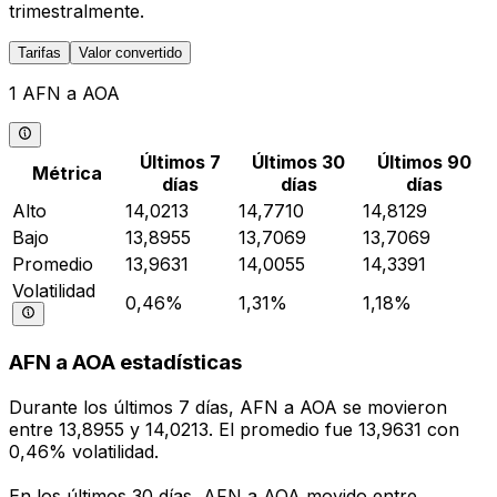
trimestralmente.
Tarifas
Valor convertido
1 AFN a AOA
Últimos 7
Últimos 30
Últimos 90
Métrica
días
días
días
Alto
14,0213
14,7710
14,8129
Bajo
13,8955
13,7069
13,7069
Promedio
13,9631
14,0055
14,3391
Volatilidad
0,46%
1,31%
1,18%
AFN a AOA estadísticas
Durante los últimos 7 días, AFN a AOA se movieron
entre 13,8955 y 14,0213. El promedio fue 13,9631 con
0,46% volatilidad.
En los últimos 30 días, AFN a AOA movido entre