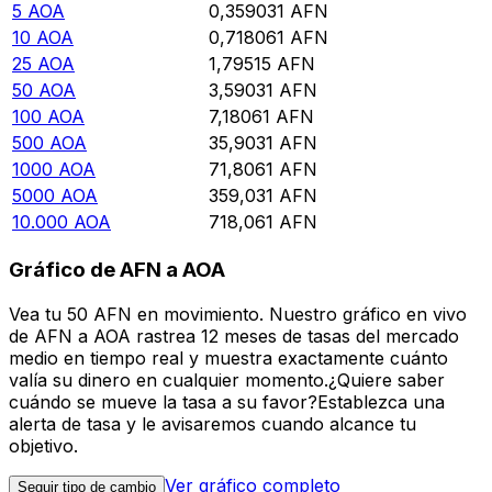
5
AOA
0,359031
AFN
10
AOA
0,718061
AFN
25
AOA
1,79515
AFN
50
AOA
3,59031
AFN
100
AOA
7,18061
AFN
500
AOA
35,9031
AFN
1000
AOA
71,8061
AFN
5000
AOA
359,031
AFN
10.000
AOA
718,061
AFN
Gráfico de AFN a AOA
Vea tu 50 AFN en movimiento. Nuestro gráfico en vivo
de AFN a AOA rastrea 12 meses de tasas del mercado
medio en tiempo real y muestra exactamente cuánto
valía su dinero en cualquier momento.¿Quiere saber
cuándo se mueve la tasa a su favor?Establezca una
alerta de tasa y le avisaremos cuando alcance tu
objetivo.
Ver gráfico completo
Seguir tipo de cambio