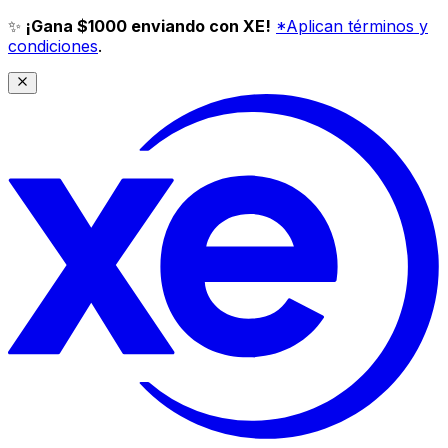
✨
¡Gana $1000 enviando con XE!
*Aplican términos y
condiciones
.