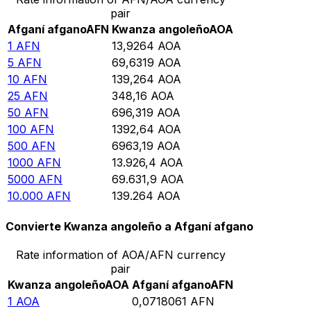
pair
Afganí afgano
AFN
Kwanza angoleño
AOA
1
AFN
13,9264
AOA
5
AFN
69,6319
AOA
10
AFN
139,264
AOA
25
AFN
348,16
AOA
50
AFN
696,319
AOA
100
AFN
1392,64
AOA
500
AFN
6963,19
AOA
1000
AFN
13.926,4
AOA
5000
AFN
69.631,9
AOA
10.000
AFN
139.264
AOA
Convierte Kwanza angoleño a Afganí afgano
Rate information of AOA/AFN currency
pair
Kwanza angoleño
AOA
Afganí afgano
AFN
1
AOA
0,0718061
AFN