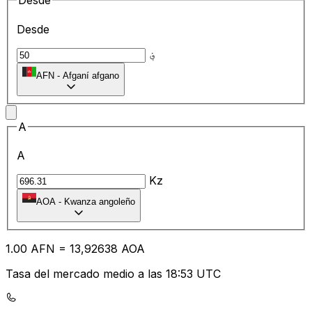
Desde
Desde
؋
AFN
-
Afganí afgano
A
A
Kz
AOA
-
Kwanza angoleño
1.00
AFN
=
13
,92638
AOA
Tasa del mercado medio a las 18:53 UTC